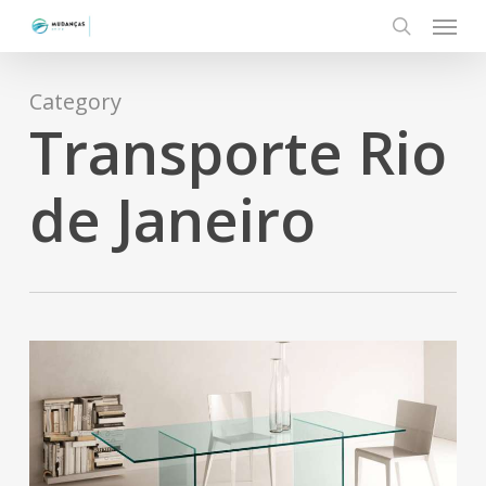
Menu
Skip
to
search
main
content
Category
Transporte Rio
de Janeiro