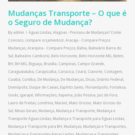
Mudanças Transporte – O que é
o Seguro de Mudança?
By
admin
Águas Lindas
,
Alagoas - Precisou de Mudanças? Conte
Conosco, compare orçamentos!
,
Aracaju - Compare Preços
Mudanças
,
Araripina - Compare Preços
,
Bahia
,
Balneário Barra do
Sul
,
Balneário Camboriú
,
Belo Horizonte
,
Belo Horizonte MG
,
Betim
,
BH
,
BH MG
,
Biguaçu
,
Brasília
,
Campinas
,
Campo Grande
,
Caraguatatuba
,
Carapicuíba
,
Cariacica
,
Ceará
,
Cianorte
,
Contagem
,
Cuiabá
,
Curitiba
,
De Mudança
,
De Mudanças
,
Dicas
,
Distrito Federal
,
Divinópolis
,
Duque de Caxias
,
Espírito Santo
,
Florianópolis
,
Fortaleza
,
Goiás
,
Igarapé
,
Informações
,
Itapema
,
João Pessoa
,
Juiz de Fora
,
Lauro de Freitas
,
Londrina
,
Maceió
,
Mato Grosso
,
Mato Grosso do
Sul
,
Minas Gerais
,
Mudança
,
Mudança e Transporte
,
Mudança e
Transporte Águas Lindas
,
Mudança e Transporte para Águas Lindas
,
Mudança e Transporte para BH
,
Mudanças
,
Mudanças e Transportes
,
Mudanças e Transportes Águas Lindas
,
Mudanças e Transportes