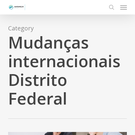
Menu
Skip
to
search
main
content
Category
Mudanças
internacionais
Distrito
Federal