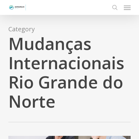
Menu
Skip
to
search
main
content
Category
Mudanças
Internacionais
Rio Grande do
Norte