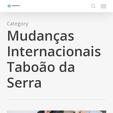
Menu
Skip
to
search
main
content
Category
Mudanças
Internacionais
Taboão da
Serra