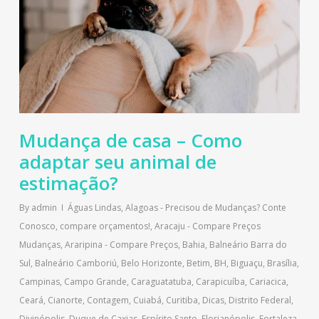
Mudança de casa – Como
adaptar seu animal de
estimação?
By
admin
Águas Lindas
,
Alagoas - Precisou de Mudanças? Conte
Conosco, compare orçamentos!
,
Aracaju - Compare Preços
Mudanças
,
Araripina - Compare Preços
,
Bahia
,
Balneário Barra do
Sul
,
Balneário Camboriú
,
Belo Horizonte
,
Betim
,
BH
,
Biguaçu
,
Brasília
,
Campinas
,
Campo Grande
,
Caraguatatuba
,
Carapicuíba
,
Cariacica
,
Ceará
,
Cianorte
,
Contagem
,
Cuiabá
,
Curitiba
,
Dicas
,
Distrito Federal
,
Divinópolis
,
Duque de Caxias
,
Espírito Santo
,
Florianópolis
,
Fortaleza
,