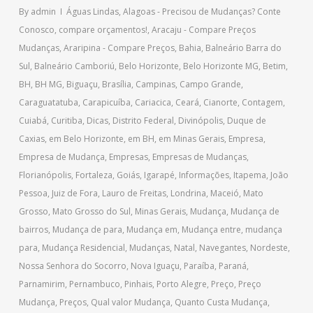
By
admin
Águas Lindas
,
Alagoas - Precisou de Mudanças? Conte
Conosco, compare orçamentos!
,
Aracaju - Compare Preços
Mudanças
,
Araripina - Compare Preços
,
Bahia
,
Balneário Barra do
Sul
,
Balneário Camboriú
,
Belo Horizonte
,
Belo Horizonte MG
,
Betim
,
BH
,
BH MG
,
Biguaçu
,
Brasília
,
Campinas
,
Campo Grande
,
Caraguatatuba
,
Carapicuíba
,
Cariacica
,
Ceará
,
Cianorte
,
Contagem
,
Cuiabá
,
Curitiba
,
Dicas
,
Distrito Federal
,
Divinópolis
,
Duque de
Caxias
,
em Belo Horizonte
,
em BH
,
em Minas Gerais
,
Empresa
,
Empresa de Mudança
,
Empresas
,
Empresas de Mudanças
,
Florianópolis
,
Fortaleza
,
Goiás
,
Igarapé
,
Informações
,
Itapema
,
João
Pessoa
,
Juiz de Fora
,
Lauro de Freitas
,
Londrina
,
Maceió
,
Mato
Grosso
,
Mato Grosso do Sul
,
Minas Gerais
,
Mudança
,
Mudança de
bairros
,
Mudança de para
,
Mudança em
,
Mudança entre
,
mudança
para
,
Mudança Residencial
,
Mudanças
,
Natal
,
Navegantes
,
Nordeste
,
Nossa Senhora do Socorro
,
Nova Iguaçu
,
Paraíba
,
Paraná
,
Parnamirim
,
Pernambuco
,
Pinhais
,
Porto Alegre
,
Preço
,
Preço
Mudança
,
Preços
,
Qual valor Mudança
,
Quanto Custa Mudança
,