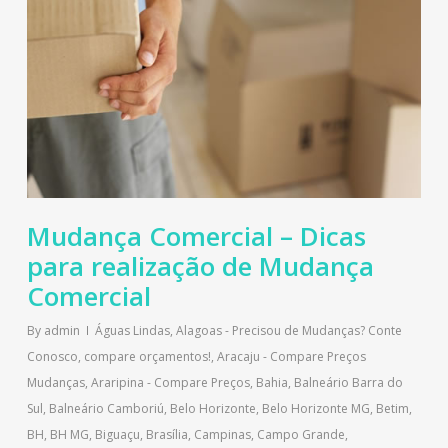
Mudança Comercial – Dicas
para realização de Mudança
Comercial
By
admin
Águas Lindas
,
Alagoas - Precisou de Mudanças? Conte
Conosco, compare orçamentos!
,
Aracaju - Compare Preços
Mudanças
,
Araripina - Compare Preços
,
Bahia
,
Balneário Barra do
Sul
,
Balneário Camboriú
,
Belo Horizonte
,
Belo Horizonte MG
,
Betim
,
BH
,
BH MG
,
Biguaçu
,
Brasília
,
Campinas
,
Campo Grande
,