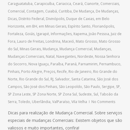
Caraguatatuba
,
Carapicuíba
,
Cariacica
,
Ceará
,
Cianorte
,
Comerciais
,
Comercial
,
Contagem
,
Cuiabá
,
Curitiba
,
De Mudança
,
De Mudanças
,
Dicas
,
Distrito Federal
,
Divinópolis
,
Duque de Caxias
,
em Belo
Horizonte
,
em BH
,
em Minas Gerais
,
Espírito Santo
,
Florianópolis
,
Fortaleza
,
Goiás
,
Igarapé
,
Informações
,
Itapema
,
João Pessoa
,
Juiz de
Fora
,
Lauro de Freitas
,
Londrina
,
Maceió
,
Mato Grosso
,
Mato Grosso
do Sul
,
Minas Gerais
,
Mudança
,
Mudança Comercial
,
Mudanças
,
Mudanças Comerciais
,
Natal
,
Navegantes
,
Nordeste
,
Nossa Senhora
do Socorro
,
Nova Iguaçu
,
Paraíba
,
Paraná
,
Parnamirim
,
Pernambuco
,
Pinhais
,
Porto Alegre
,
Preços
,
Recife
,
Rio de Janeiro
,
Rio Grande do
Norte
,
Rio Grande do Sul
,
RJ
,
Salvador
,
Santa Catarina
,
São José dos
Campos
,
São José dos Pinhais
,
São Leopoldo
,
São Paulo
,
Sergipe
,
SP
,
SP Zona Leste
,
SP Zona Norte
,
SP Zona Sul
,
Sudeste
,
Sul
,
Taboão da
Serra
,
Toledo
,
Uberlândia
,
ValParaíso
,
Vila Velha
No Comments
Dicas para realização de Mudança Comercial. Sobre serviços
especiais de mudanças Comerciais: Existem objetos que são
valiosos e muito importantes, confira!