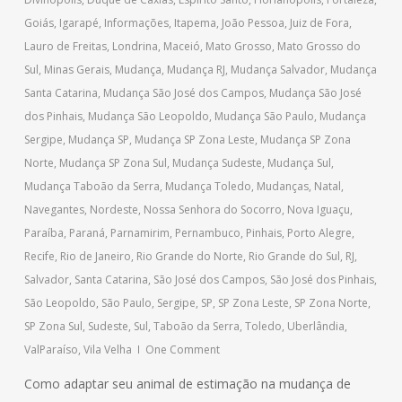
Goiás
,
Igarapé
,
Informações
,
Itapema
,
João Pessoa
,
Juiz de Fora
,
Lauro de Freitas
,
Londrina
,
Maceió
,
Mato Grosso
,
Mato Grosso do
Sul
,
Minas Gerais
,
Mudança
,
Mudança RJ
,
Mudança Salvador
,
Mudança
Santa Catarina
,
Mudança São José dos Campos
,
Mudança São José
dos Pinhais
,
Mudança São Leopoldo
,
Mudança São Paulo
,
Mudança
Sergipe
,
Mudança SP
,
Mudança SP Zona Leste
,
Mudança SP Zona
Norte
,
Mudança SP Zona Sul
,
Mudança Sudeste
,
Mudança Sul
,
Mudança Taboão da Serra
,
Mudança Toledo
,
Mudanças
,
Natal
,
Navegantes
,
Nordeste
,
Nossa Senhora do Socorro
,
Nova Iguaçu
,
Paraíba
,
Paraná
,
Parnamirim
,
Pernambuco
,
Pinhais
,
Porto Alegre
,
Recife
,
Rio de Janeiro
,
Rio Grande do Norte
,
Rio Grande do Sul
,
RJ
,
Salvador
,
Santa Catarina
,
São José dos Campos
,
São José dos Pinhais
,
São Leopoldo
,
São Paulo
,
Sergipe
,
SP
,
SP Zona Leste
,
SP Zona Norte
,
SP Zona Sul
,
Sudeste
,
Sul
,
Taboão da Serra
,
Toledo
,
Uberlândia
,
ValParaíso
,
Vila Velha
One Comment
Como adaptar seu animal de estimação na mudança de