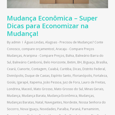
Mudança Econômica – Super
Dicas para Economizar na
Mudança!
By
admin
Águas Lindas
,
Alagoas - Precisou de Mudanças? Conte
Conosco, compare orçamentos!
,
Aracaju - Compare Preços
Mudanças
,
Araripina - Compare Preços
,
Bahia
,
Balneário Barra do
Sul
,
Balneário Camboriú
,
Belo Horizonte
,
Betim
,
BH
,
Biguaçu
,
Brasília
,
Ceará
,
Cianorte
,
Contagem
,
Cuiabá
,
Curitiba
,
Dicas
,
Distrito Federal
,
Divinópolis
,
Duque de Caxias
,
Espírito Santo
,
Florianópolis
,
Fortaleza
,
Goiás
,
Igarapé
,
Itapema
,
João Pessoa
,
Juiz de Fora
,
Lauro de Freitas
,
Londrina
,
Maceió
,
Mato Grosso
,
Mato Grosso do Sul
,
Minas Gerais
,
Mudança
,
Mudança Barata
,
Mudança Econômica
,
Mudanças
,
Mudanças Baratas
,
Natal
,
Navegantes
,
Nordeste
,
Nossa Senhora do
Socorro
,
Nova Iguaçu
,
Novidades
,
Paraíba
,
Paraná
,
Parnamirim
,