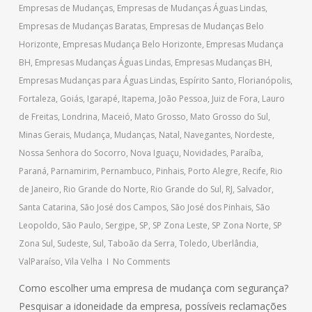
Empresas de Mudanças
,
Empresas de Mudanças Águas Lindas
,
Empresas de Mudanças Baratas
,
Empresas de Mudanças Belo
Horizonte
,
Empresas Mudança Belo Horizonte
,
Empresas Mudança
BH
,
Empresas Mudanças Águas Lindas
,
Empresas Mudanças BH
,
Empresas Mudanças para Águas Lindas
,
Espírito Santo
,
Florianópolis
,
Fortaleza
,
Goiás
,
Igarapé
,
Itapema
,
João Pessoa
,
Juiz de Fora
,
Lauro
de Freitas
,
Londrina
,
Maceió
,
Mato Grosso
,
Mato Grosso do Sul
,
Minas Gerais
,
Mudança
,
Mudanças
,
Natal
,
Navegantes
,
Nordeste
,
Nossa Senhora do Socorro
,
Nova Iguaçu
,
Novidades
,
Paraíba
,
Paraná
,
Parnamirim
,
Pernambuco
,
Pinhais
,
Porto Alegre
,
Recife
,
Rio
de Janeiro
,
Rio Grande do Norte
,
Rio Grande do Sul
,
RJ
,
Salvador
,
Santa Catarina
,
São José dos Campos
,
São José dos Pinhais
,
São
Leopoldo
,
São Paulo
,
Sergipe
,
SP
,
SP Zona Leste
,
SP Zona Norte
,
SP
Zona Sul
,
Sudeste
,
Sul
,
Taboão da Serra
,
Toledo
,
Uberlândia
,
ValParaíso
,
Vila Velha
No Comments
Como escolher uma empresa de mudança com segurança?
Pesquisar a idoneidade da empresa, possíveis reclamações