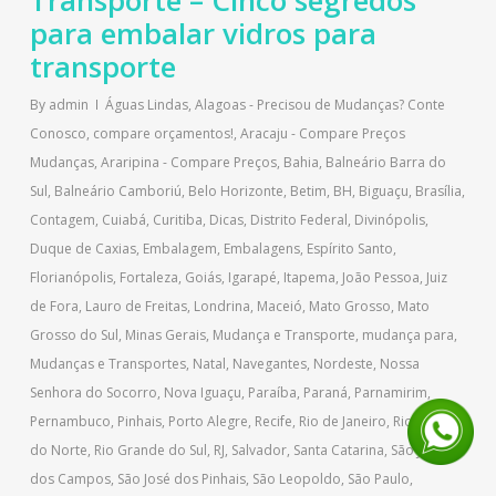
Transporte – Cinco segredos
para embalar vidros para
transporte
By
admin
Águas Lindas
,
Alagoas - Precisou de Mudanças? Conte
Conosco, compare orçamentos!
,
Aracaju - Compare Preços
Mudanças
,
Araripina - Compare Preços
,
Bahia
,
Balneário Barra do
Sul
,
Balneário Camboriú
,
Belo Horizonte
,
Betim
,
BH
,
Biguaçu
,
Brasília
,
Contagem
,
Cuiabá
,
Curitiba
,
Dicas
,
Distrito Federal
,
Divinópolis
,
Duque de Caxias
,
Embalagem
,
Embalagens
,
Espírito Santo
,
Florianópolis
,
Fortaleza
,
Goiás
,
Igarapé
,
Itapema
,
João Pessoa
,
Juiz
de Fora
,
Lauro de Freitas
,
Londrina
,
Maceió
,
Mato Grosso
,
Mato
Grosso do Sul
,
Minas Gerais
,
Mudança e Transporte
,
mudança para
,
Mudanças e Transportes
,
Natal
,
Navegantes
,
Nordeste
,
Nossa
Senhora do Socorro
,
Nova Iguaçu
,
Paraíba
,
Paraná
,
Parnamirim
,
Pernambuco
,
Pinhais
,
Porto Alegre
,
Recife
,
Rio de Janeiro
,
Rio Grande
do Norte
,
Rio Grande do Sul
,
RJ
,
Salvador
,
Santa Catarina
,
São José
dos Campos
,
São José dos Pinhais
,
São Leopoldo
,
São Paulo
,