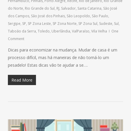
Pernambuco
,
Pinhais
,
Porto Alegre
,
Recife
,
Rio de Janeiro
,
Rio Grande
do Norte
,
Rio Grande do Sul
,
RJ
,
Salvador
,
Santa Catarina
,
São José
dos Campos
,
São José dos Pinhais
,
São Leopoldo
,
São Paulo
,
Sergipe
,
SP
,
SP Zona Leste
,
SP Zona Norte
,
SP Zona Sul
,
Sudeste
,
Sul
,
Taboão da Serra
,
Toledo
,
Uberlândia
,
ValParaíso
,
Vila Velha
One
Comment
Dicas para economizar na mudança. Mudar de casa é um
processo difícil, mas há maneiras de não torná-lo um
pesadelo! Estas dicas vão te ajudar a se….
Read More