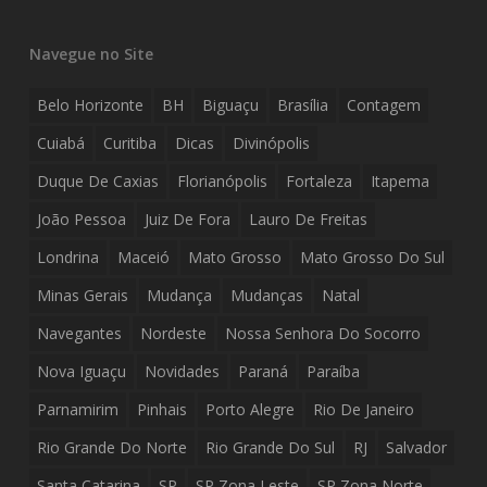
Navegue no Site
Belo Horizonte
BH
Biguaçu
Brasília
Contagem
Cuiabá
Curitiba
Dicas
Divinópolis
Duque De Caxias
Florianópolis
Fortaleza
Itapema
João Pessoa
Juiz De Fora
Lauro De Freitas
Londrina
Maceió
Mato Grosso
Mato Grosso Do Sul
Minas Gerais
Mudança
Mudanças
Natal
Navegantes
Nordeste
Nossa Senhora Do Socorro
Nova Iguaçu
Novidades
Paraná
Paraíba
Parnamirim
Pinhais
Porto Alegre
Rio De Janeiro
Rio Grande Do Norte
Rio Grande Do Sul
RJ
Salvador
Santa Catarina
SP
SP Zona Leste
SP Zona Norte