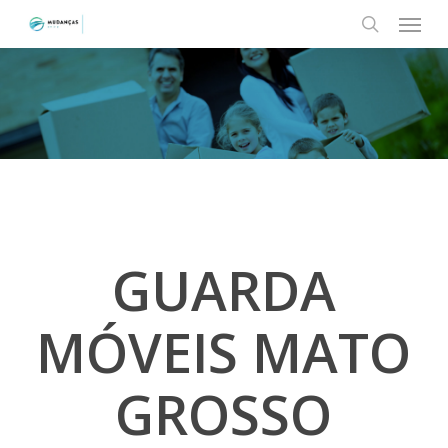
Menu
Skip
to
search
main
content
GUARDA
MÓVEIS MATO
GROSSO