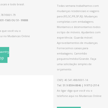
cais e todo brasil.
Todas semana trabalhamos com
mudanças residenciais e viagens
.787/0001-79
para (RS,SC,PR,SP,RJ). Mudanças
9931-1565 OU 51- 99888
completas com embalagens.
Montamos e desmontamos todos
ga que você viu o
os tipo de móveis. Ajudantes com
qui no Mudancas Online
experiência. Guarda móvel.
Aproveitamentos de mudanças.
Fornecemos caixas para
mento
embalagens. Caminhão
pp
pequeno/médio/Grande. Faça
uma solicitação simples de
orçamento.
CNPJ: 40.541.498/0001-14
Tel: 51.9 8594-8846 | 9 9712-2114
Ao ligar diga que você viu o
telefone aqui no Mudancas Online