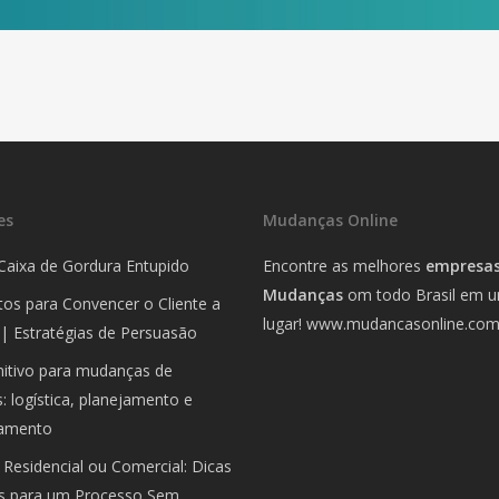
es
Mudanças Online
Caixa de Gordura Entupido
Encontre as melhores
empresas
Mudanças
om todo Brasil em 
os para Convencer o Cliente a
lugar!
www.mudancasonline.co
| Estratégias de Persuasão
nitivo para mudanças de
 logística, planejamento e
amento
Residencial ou Comercial: Dicas
is para um Processo Sem