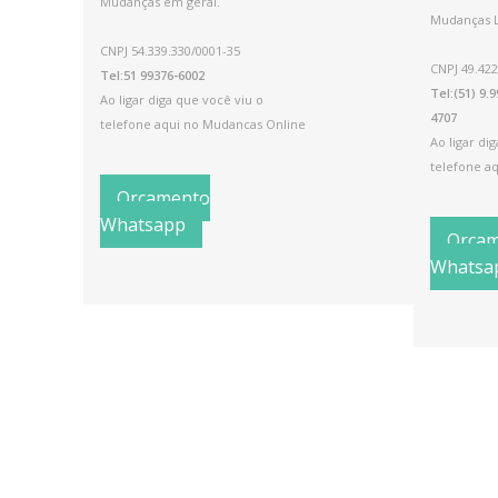
Mudanças em geral.
Mudanças Lo
CNPJ 54.339.330/0001-35
CNPJ 49.422
Tel:51 99376-6002
Tel:(51) 9.
Ao ligar diga que você viu o
4707
telefone aqui no Mudancas Online
Ao ligar di
telefone a
Orçamento
Whatsapp
Orça
Whatsa