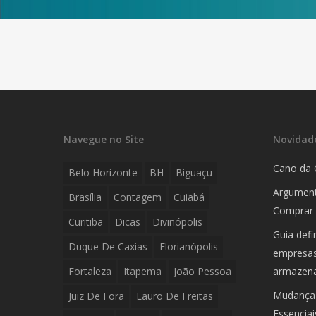
Navegue no Site
Novidad
Cano da 
Belo Horizonte
BH
Biguaçu
Argument
Brasília
Contagem
Cuiabá
Comprar 
Curitiba
Dicas
Divinópolis
Guia defi
Duque De Caxias
Florianópolis
empresas:
Fortaleza
Itapema
João Pessoa
armazen
Mudança 
Juiz De Fora
Lauro De Freitas
Essencia