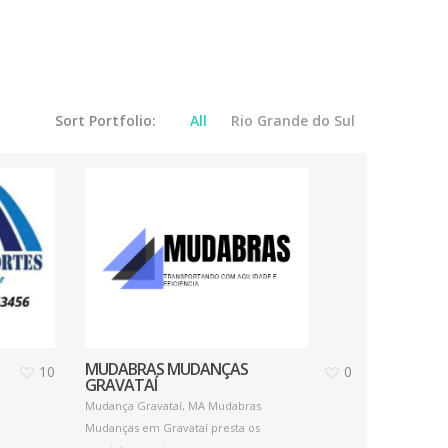
Sort Portfolio:
All
Rio Grande do Sul
MUDABRAS MUDANÇAS
10
0
GRAVATAÍ
Mudança Gravataí, MA Mudabras
Mudanças em Gravataí presta os