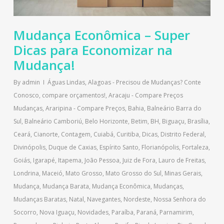
Mudança Econômica – Super
Dicas para Economizar na
Mudança!
By
admin
Águas Lindas
,
Alagoas - Precisou de Mudanças? Conte
Conosco, compare orçamentos!
,
Aracaju - Compare Preços
Mudanças
,
Araripina - Compare Preços
,
Bahia
,
Balneário Barra do
Sul
,
Balneário Camboriú
,
Belo Horizonte
,
Betim
,
BH
,
Biguaçu
,
Brasília
,
Ceará
,
Cianorte
,
Contagem
,
Cuiabá
,
Curitiba
,
Dicas
,
Distrito Federal
,
Divinópolis
,
Duque de Caxias
,
Espírito Santo
,
Florianópolis
,
Fortaleza
,
Goiás
,
Igarapé
,
Itapema
,
João Pessoa
,
Juiz de Fora
,
Lauro de Freitas
,
Londrina
,
Maceió
,
Mato Grosso
,
Mato Grosso do Sul
,
Minas Gerais
,
Mudança
,
Mudança Barata
,
Mudança Econômica
,
Mudanças
,
Mudanças Baratas
,
Natal
,
Navegantes
,
Nordeste
,
Nossa Senhora do
Socorro
,
Nova Iguaçu
,
Novidades
,
Paraíba
,
Paraná
,
Parnamirim
,