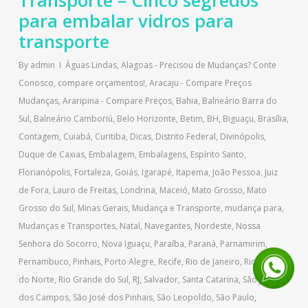
Transporte – Cinco segredos
para embalar vidros para
transporte
By
admin
Águas Lindas
,
Alagoas - Precisou de Mudanças? Conte
Conosco, compare orçamentos!
,
Aracaju - Compare Preços
Mudanças
,
Araripina - Compare Preços
,
Bahia
,
Balneário Barra do
Sul
,
Balneário Camboriú
,
Belo Horizonte
,
Betim
,
BH
,
Biguaçu
,
Brasília
,
Contagem
,
Cuiabá
,
Curitiba
,
Dicas
,
Distrito Federal
,
Divinópolis
,
Duque de Caxias
,
Embalagem
,
Embalagens
,
Espírito Santo
,
Florianópolis
,
Fortaleza
,
Goiás
,
Igarapé
,
Itapema
,
João Pessoa
,
Juiz
de Fora
,
Lauro de Freitas
,
Londrina
,
Maceió
,
Mato Grosso
,
Mato
Grosso do Sul
,
Minas Gerais
,
Mudança e Transporte
,
mudança para
,
Mudanças e Transportes
,
Natal
,
Navegantes
,
Nordeste
,
Nossa
Senhora do Socorro
,
Nova Iguaçu
,
Paraíba
,
Paraná
,
Parnamirim
,
Pernambuco
,
Pinhais
,
Porto Alegre
,
Recife
,
Rio de Janeiro
,
Rio Grande
do Norte
,
Rio Grande do Sul
,
RJ
,
Salvador
,
Santa Catarina
,
São José
dos Campos
,
São José dos Pinhais
,
São Leopoldo
,
São Paulo
,