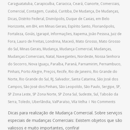
Caraguatatuba
,
Carapicuíba
,
Cariacica
,
Ceará
,
Cianorte
,
Comerciais
,
Comercial
,
Contagem
,
Cuiabá
,
Curitiba
,
De Mudança
,
De Mudanças
,
Dicas
,
Distrito Federal
,
Divinópolis
,
Duque de Caxias
,
em Belo
Horizonte
,
em BH
,
em Minas Gerais
,
Espírito Santo
,
Florianópolis
,
Fortaleza
,
Goiás
,
Igarapé
,
Informações
,
Itapema
,
João Pessoa
,
Juiz de
Fora
,
Lauro de Freitas
,
Londrina
,
Maceió
,
Mato Grosso
,
Mato Grosso
do Sul
,
Minas Gerais
,
Mudança
,
Mudança Comercial
,
Mudanças
,
Mudanças Comerciais
,
Natal
,
Navegantes
,
Nordeste
,
Nossa Senhora
do Socorro
,
Nova Iguaçu
,
Paraíba
,
Paraná
,
Parnamirim
,
Pernambuco
,
Pinhais
,
Porto Alegre
,
Preços
,
Recife
,
Rio de Janeiro
,
Rio Grande do
Norte
,
Rio Grande do Sul
,
RJ
,
Salvador
,
Santa Catarina
,
São José dos
Campos
,
São José dos Pinhais
,
São Leopoldo
,
São Paulo
,
Sergipe
,
SP
,
SP Zona Leste
,
SP Zona Norte
,
SP Zona Sul
,
Sudeste
,
Sul
,
Taboão da
Serra
,
Toledo
,
Uberlândia
,
ValParaíso
,
Vila Velha
No Comments
Dicas para realização de Mudança Comercial. Sobre serviços
especiais de mudanças Comerciais: Existem objetos que são
valiosos e muito importantes, confira!