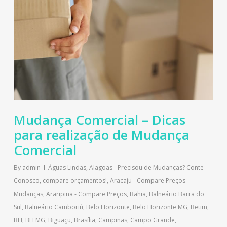
Mudança Comercial – Dicas
para realização de Mudança
Comercial
By
admin
Águas Lindas
,
Alagoas - Precisou de Mudanças? Conte
Conosco, compare orçamentos!
,
Aracaju - Compare Preços
Mudanças
,
Araripina - Compare Preços
,
Bahia
,
Balneário Barra do
Sul
,
Balneário Camboriú
,
Belo Horizonte
,
Belo Horizonte MG
,
Betim
,
BH
,
BH MG
,
Biguaçu
,
Brasília
,
Campinas
,
Campo Grande
,