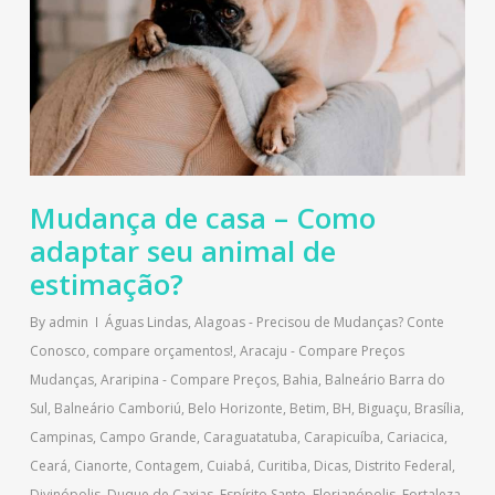
Mudança de casa – Como
adaptar seu animal de
estimação?
By
admin
Águas Lindas
,
Alagoas - Precisou de Mudanças? Conte
Conosco, compare orçamentos!
,
Aracaju - Compare Preços
Mudanças
,
Araripina - Compare Preços
,
Bahia
,
Balneário Barra do
Sul
,
Balneário Camboriú
,
Belo Horizonte
,
Betim
,
BH
,
Biguaçu
,
Brasília
,
Campinas
,
Campo Grande
,
Caraguatatuba
,
Carapicuíba
,
Cariacica
,
Ceará
,
Cianorte
,
Contagem
,
Cuiabá
,
Curitiba
,
Dicas
,
Distrito Federal
,
Divinópolis
,
Duque de Caxias
,
Espírito Santo
,
Florianópolis
,
Fortaleza
,