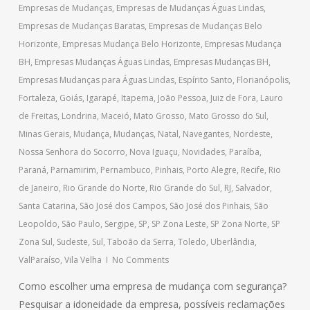
Empresas de Mudanças
,
Empresas de Mudanças Águas Lindas
,
Empresas de Mudanças Baratas
,
Empresas de Mudanças Belo
Horizonte
,
Empresas Mudança Belo Horizonte
,
Empresas Mudança
BH
,
Empresas Mudanças Águas Lindas
,
Empresas Mudanças BH
,
Empresas Mudanças para Águas Lindas
,
Espírito Santo
,
Florianópolis
,
Fortaleza
,
Goiás
,
Igarapé
,
Itapema
,
João Pessoa
,
Juiz de Fora
,
Lauro
de Freitas
,
Londrina
,
Maceió
,
Mato Grosso
,
Mato Grosso do Sul
,
Minas Gerais
,
Mudança
,
Mudanças
,
Natal
,
Navegantes
,
Nordeste
,
Nossa Senhora do Socorro
,
Nova Iguaçu
,
Novidades
,
Paraíba
,
Paraná
,
Parnamirim
,
Pernambuco
,
Pinhais
,
Porto Alegre
,
Recife
,
Rio
de Janeiro
,
Rio Grande do Norte
,
Rio Grande do Sul
,
RJ
,
Salvador
,
Santa Catarina
,
São José dos Campos
,
São José dos Pinhais
,
São
Leopoldo
,
São Paulo
,
Sergipe
,
SP
,
SP Zona Leste
,
SP Zona Norte
,
SP
Zona Sul
,
Sudeste
,
Sul
,
Taboão da Serra
,
Toledo
,
Uberlândia
,
ValParaíso
,
Vila Velha
No Comments
Como escolher uma empresa de mudança com segurança?
Pesquisar a idoneidade da empresa, possíveis reclamações