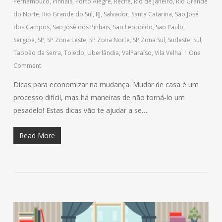
Pernambuco
,
Pinhais
,
Porto Alegre
,
Recife
,
Rio de Janeiro
,
Rio Grande
do Norte
,
Rio Grande do Sul
,
RJ
,
Salvador
,
Santa Catarina
,
São José
dos Campos
,
São José dos Pinhais
,
São Leopoldo
,
São Paulo
,
Sergipe
,
SP
,
SP Zona Leste
,
SP Zona Norte
,
SP Zona Sul
,
Sudeste
,
Sul
,
Taboão da Serra
,
Toledo
,
Uberlândia
,
ValParaíso
,
Vila Velha
One
Comment
Dicas para economizar na mudança. Mudar de casa é um
processo difícil, mas há maneiras de não torná-lo um
pesadelo! Estas dicas vão te ajudar a se….
Read More