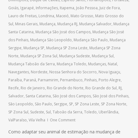
Goiás
,
Igarapé
,
Informações
,
Itapema
,
João Pessoa
,
Juiz de Fora
,
Lauro de Freitas
,
Londrina
,
Maceió
,
Mato Grosso
,
Mato Grosso do
Sul
,
Minas Gerais
,
Mudança
,
Mudança RJ
,
Mudança Salvador
,
Mudança
Santa Catarina
,
Mudança São José dos Campos
,
Mudança São José
dos Pinhais
,
Mudança São Leopoldo
,
Mudança São Paulo
,
Mudança
Sergipe
,
Mudança SP
,
Mudança SP Zona Leste
,
Mudança SP Zona
Norte
,
Mudança SP Zona Sul
,
Mudança Sudeste
,
Mudança Sul
,
Mudança Taboão da Serra
,
Mudança Toledo
,
Mudanças
,
Natal
,
Navegantes
,
Nordeste
,
Nossa Senhora do Socorro
,
Nova Iguaçu
,
Paraíba
,
Paraná
,
Parnamirim
,
Pernambuco
,
Pinhais
,
Porto Alegre
,
Recife
,
Rio de Janeiro
,
Rio Grande do Norte
,
Rio Grande do Sul
,
RJ
,
Salvador
,
Santa Catarina
,
São José dos Campos
,
São José dos Pinhais
,
São Leopoldo
,
São Paulo
,
Sergipe
,
SP
,
SP Zona Leste
,
SP Zona Norte
,
SP Zona Sul
,
Sudeste
,
Sul
,
Taboão da Serra
,
Toledo
,
Uberlândia
,
ValParaíso
,
Vila Velha
One Comment
Como adaptar seu animal de estimação na mudança de