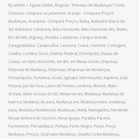
By
admin
Águas Lindas
,
Alagoas - Precisou de Mudanças? Conte
Conosco, compare orçamentos!
,
Aracaju - Compare Preços
Mudanças
,
Araripina - Compare Preços
,
Bahia
,
Balneário Barra do
Sul
,
Balneário Camboriú
,
Belo Horizonte
,
Belo Horizonte MG
,
Betim
,
BH
,
BH MG
,
Biguaçu
,
Brasília
,
Campinas
,
Campo Grande
,
Caraguatatuba
,
Carapicuíba
,
Cariacica
,
Ceará
,
Cianorte
,
Contagem
,
Cuiabá
,
Curitiba
,
Dicas
,
Distrito Federal
,
Divinópolis
,
Duque de
Caxias
,
em Belo Horizonte
,
em BH
,
em Minas Gerais
,
Empresa
,
Empresa de Mudança
,
Empresas
,
Empresas de Mudanças
,
Florianópolis
,
Fortaleza
,
Goiás
,
Igarapé
,
Informações
,
Itapema
,
João
Pessoa
,
Juiz de Fora
,
Lauro de Freitas
,
Londrina
,
Maceió
,
Mato
Grosso
,
Mato Grosso do Sul
,
Minas Gerais
,
Mudança
,
Mudança de
bairros
,
Mudança de para
,
Mudança em
,
Mudança entre
,
mudança
para
,
Mudança Residencial
,
Mudanças
,
Natal
,
Navegantes
,
Nordeste
,
Nossa Senhora do Socorro
,
Nova Iguaçu
,
Paraíba
,
Paraná
,
Parnamirim
,
Pernambuco
,
Pinhais
,
Porto Alegre
,
Preço
,
Preço
Mudança
,
Preços
,
Qual valor Mudança
,
Quanto Custa Mudança
,