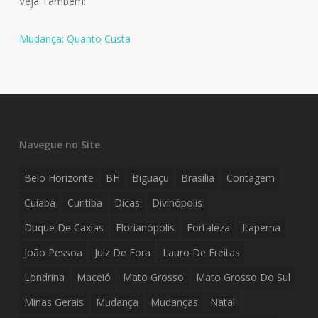
Veja Também:
Mudança: Quanto Custa
Navegue no Site
Belo Horizonte
BH
Biguaçu
Brasília
Contagem
Cuiabá
Curitiba
Dicas
Divinópolis
Duque De Caxias
Florianópolis
Fortaleza
Itapema
João Pessoa
Juiz De Fora
Lauro De Freitas
Londrina
Maceió
Mato Grosso
Mato Grosso Do Sul
Minas Gerais
Mudança
Mudanças
Natal