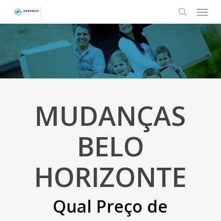
Menu
Skip
to
search
main
content
MUDANÇAS
BELO
HORIZONTE
Qual Preço de