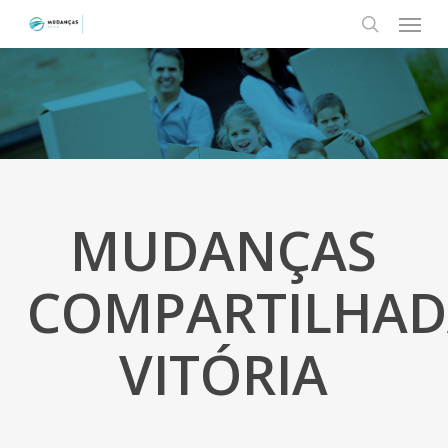
Menu
Skip
to
search
main
content
MUDANÇAS
COMPARTILHAD
VITÓRIA