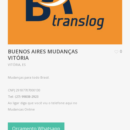
BUENOS AIRES MUDANÇAS
0
VITÓRIA
VITÓRIA, ES
Mudanças para todo Brasil.
CNPJ 29187707000130
Tel: (27) 99838-2923
Ao ligar diga que você viu o telefone aqui no
Mudancas Online
Orçamento Whatsapp