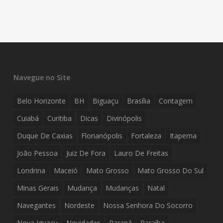
Navegue no Site
Belo Horizonte
BH
Biguaçu
Brasília
Contagem
Cuiabá
Curitiba
Dicas
Divinópolis
Duque De Caxias
Florianópolis
Fortaleza
Itapema
João Pessoa
Juiz De Fora
Lauro De Freitas
Londrina
Maceió
Mato Grosso
Mato Grosso Do Sul
Minas Gerais
Mudança
Mudanças
Natal
Navegantes
Nordeste
Nossa Senhora Do Socorro
Nova Iguaçu
Novidades
Paraná
Paraíba