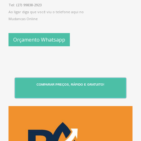
Tel: (27) 99838-2923
Ao ligar diga que você viu o telefone aqui no
Mudancas Online
Orçamento Whatsapp
COMPARAR PREÇOS, RÁPIDO E GRATUITO!