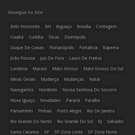
Navegue no Site
Belo Horizonte
BH
Biguaçu
Brasília
Contagem
Cuiabá
Curitiba
Dicas
Divinópolis
Duque De Caxias
Florianópolis
Fortaleza
Itapema
João Pessoa
Juiz De Fora
Lauro De Freitas
Londrina
Maceió
Mato Grosso
Mato Grosso Do Sul
Minas Gerais
Mudança
Mudanças
Natal
Navegantes
Nordeste
Nossa Senhora Do Socorro
Nova Iguaçu
Novidades
Paraná
Paraíba
Parnamirim
Pinhais
Porto Alegre
Rio De Janeiro
Rio Grande Do Norte
Rio Grande Do Sul
RJ
Salvador
Santa Catarina
SP
SP Zona Leste
SP Zona Norte