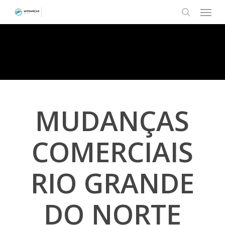
Menu
Skip
to
search
main
content
MUDANÇAS
COMERCIAIS
RIO GRANDE
DO NORTE