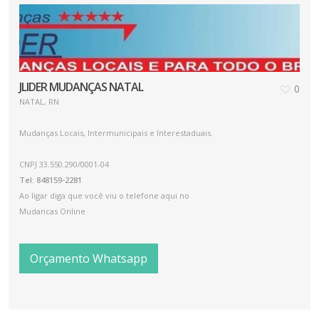
JLIDER MUDANÇAS NATAL
0
NATAL, RN
Mudanças Locais, Intermunicipais e Interestaduais.
CNPJ 33.550.290/0001-04
Tel: 848159-2281
Ao ligar diga que você viu o telefone aqui no
Mudancas Online
Orçamento Whatsapp