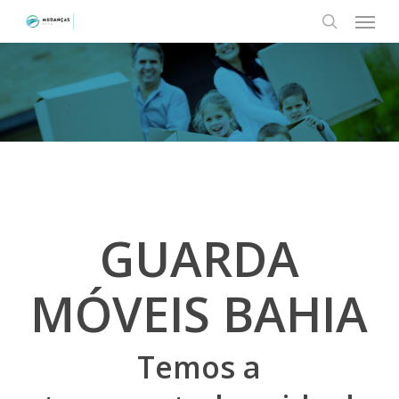
Menu
Skip
to
search
main
content
GUARDA
MÓVEIS BAHIA
Temos a