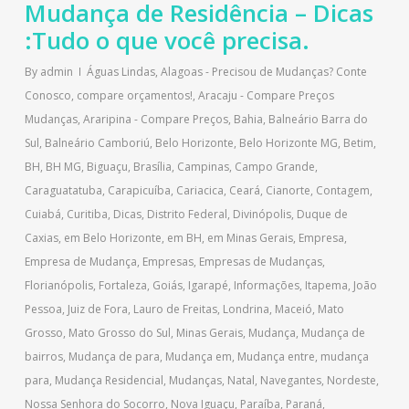
Mudança de Residência – Dicas
:Tudo o que você precisa.
By
admin
Águas Lindas
,
Alagoas - Precisou de Mudanças? Conte
Conosco, compare orçamentos!
,
Aracaju - Compare Preços
Mudanças
,
Araripina - Compare Preços
,
Bahia
,
Balneário Barra do
Sul
,
Balneário Camboriú
,
Belo Horizonte
,
Belo Horizonte MG
,
Betim
,
BH
,
BH MG
,
Biguaçu
,
Brasília
,
Campinas
,
Campo Grande
,
Caraguatatuba
,
Carapicuíba
,
Cariacica
,
Ceará
,
Cianorte
,
Contagem
,
Cuiabá
,
Curitiba
,
Dicas
,
Distrito Federal
,
Divinópolis
,
Duque de
Caxias
,
em Belo Horizonte
,
em BH
,
em Minas Gerais
,
Empresa
,
Empresa de Mudança
,
Empresas
,
Empresas de Mudanças
,
Florianópolis
,
Fortaleza
,
Goiás
,
Igarapé
,
Informações
,
Itapema
,
João
Pessoa
,
Juiz de Fora
,
Lauro de Freitas
,
Londrina
,
Maceió
,
Mato
Grosso
,
Mato Grosso do Sul
,
Minas Gerais
,
Mudança
,
Mudança de
bairros
,
Mudança de para
,
Mudança em
,
Mudança entre
,
mudança
para
,
Mudança Residencial
,
Mudanças
,
Natal
,
Navegantes
,
Nordeste
,
Nossa Senhora do Socorro
,
Nova Iguaçu
,
Paraíba
,
Paraná
,