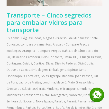
Transporte – Cinco segredos
para embalar vidros para
transporte
By
admin
Águas Lindas
,
Alagoas - Precisou de Mudanças? Conte
Conosco, compare orçamentos!
,
Aracaju - Compare Preços
Mudanças
,
Araripina - Compare Preços
,
Bahia
,
Balneário Barra do
Sul
,
Balneário Camboriú
,
Belo Horizonte
,
Betim
,
BH
,
Biguaçu
,
Brasília
,
Contagem
,
Cuiabá
,
Curitiba
,
Dicas
,
Distrito Federal
,
Divinópolis
,
Duque de Caxias
,
Embalagem
,
Embalagens
,
Espírito Santo
,
Florianópolis
,
Fortaleza
,
Goiás
,
Igarapé
,
Itapema
,
João Pessoa
,
Juiz
de Fora
,
Lauro de Freitas
,
Londrina
,
Maceió
,
Mato Grosso
,
Mato
Grosso do Sul
,
Minas Gerais
,
Mudança e Transporte
,
mudança para
,
Mudanças e Transportes
,
Natal
,
Navegantes
,
Nordeste
,
Nossa
Senhora do Socorro
,
Nova Iguaçu
,
Paraíba
,
Paraná
,
Parnamirim
,
Pernambuco
,
Pinhais
,
Porto Alegre
,
Recife
,
Rio de Janeiro
,
Rio Grande