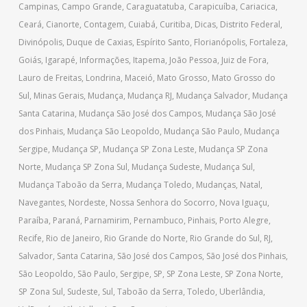
Campinas
,
Campo Grande
,
Caraguatatuba
,
Carapicuíba
,
Cariacica
,
Ceará
,
Cianorte
,
Contagem
,
Cuiabá
,
Curitiba
,
Dicas
,
Distrito Federal
,
Divinópolis
,
Duque de Caxias
,
Espírito Santo
,
Florianópolis
,
Fortaleza
,
Goiás
,
Igarapé
,
Informações
,
Itapema
,
João Pessoa
,
Juiz de Fora
,
Lauro de Freitas
,
Londrina
,
Maceió
,
Mato Grosso
,
Mato Grosso do
Sul
,
Minas Gerais
,
Mudança
,
Mudança RJ
,
Mudança Salvador
,
Mudança
Santa Catarina
,
Mudança São José dos Campos
,
Mudança São José
dos Pinhais
,
Mudança São Leopoldo
,
Mudança São Paulo
,
Mudança
Sergipe
,
Mudança SP
,
Mudança SP Zona Leste
,
Mudança SP Zona
Norte
,
Mudança SP Zona Sul
,
Mudança Sudeste
,
Mudança Sul
,
Mudança Taboão da Serra
,
Mudança Toledo
,
Mudanças
,
Natal
,
Navegantes
,
Nordeste
,
Nossa Senhora do Socorro
,
Nova Iguaçu
,
Paraíba
,
Paraná
,
Parnamirim
,
Pernambuco
,
Pinhais
,
Porto Alegre
,
Recife
,
Rio de Janeiro
,
Rio Grande do Norte
,
Rio Grande do Sul
,
RJ
,
Salvador
,
Santa Catarina
,
São José dos Campos
,
São José dos Pinhais
,
São Leopoldo
,
São Paulo
,
Sergipe
,
SP
,
SP Zona Leste
,
SP Zona Norte
,
SP Zona Sul
,
Sudeste
,
Sul
,
Taboão da Serra
,
Toledo
,
Uberlândia
,