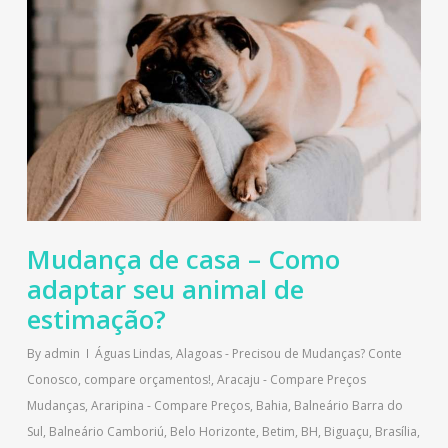
Mudança de casa – Como
adaptar seu animal de
estimação?
By
admin
Águas Lindas
,
Alagoas - Precisou de Mudanças? Conte
Conosco, compare orçamentos!
,
Aracaju - Compare Preços
Mudanças
,
Araripina - Compare Preços
,
Bahia
,
Balneário Barra do
Sul
,
Balneário Camboriú
,
Belo Horizonte
,
Betim
,
BH
,
Biguaçu
,
Brasília
,