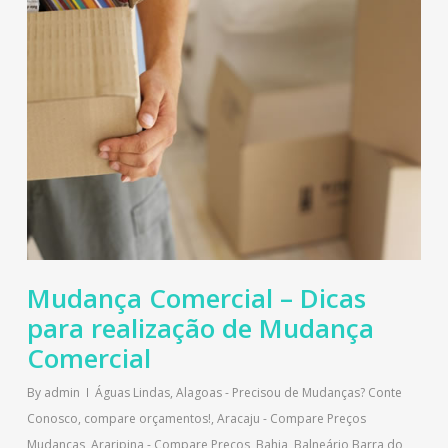
Mudança Comercial – Dicas
para realização de Mudança
Comercial
By
admin
Águas Lindas
,
Alagoas - Precisou de Mudanças? Conte
Conosco, compare orçamentos!
,
Aracaju - Compare Preços
Mudanças
,
Araripina - Compare Preços
,
Bahia
,
Balneário Barra do