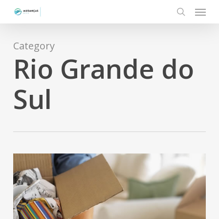
Menu
Skip
to
search
main
content
Category
Rio Grande do
Sul