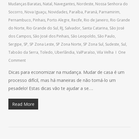
Mudanças Baratas
,
Natal
,
Navegantes
,
Nordeste
,
Nossa Senhora do
Socorro
,
Nova Iguaçu
,
Novidades
,
Paraíba
,
Paraná
,
Parnamirim
,
Pernambuco
,
Pinhais
,
Porto Alegre
,
Recife
,
Rio de Janeiro
,
Rio Grande
do Norte
,
Rio Grande do Sul
,
RJ
,
Salvador
,
Santa Catarina
,
São José
dos Campos
,
São José dos Pinhais
,
São Leopoldo
,
São Paulo
,
Sergipe
,
SP
,
SP Zona Leste
,
SP Zona Norte
,
SP Zona Sul
,
Sudeste
,
Sul
,
Taboão da Serra
,
Toledo
,
Uberlândia
,
ValParaíso
,
Vila Velha
One
Comment
Dicas para economizar na mudança. Mudar de casa é um
processo difícil, mas há maneiras de não torná-lo um
pesadelo! Estas dicas vão te ajudar a se….
Read More