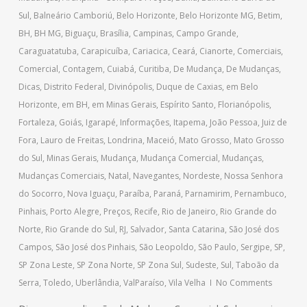
Sul
,
Balneário Camboriú
,
Belo Horizonte
,
Belo Horizonte MG
,
Betim
,
BH
,
BH MG
,
Biguaçu
,
Brasília
,
Campinas
,
Campo Grande
,
Caraguatatuba
,
Carapicuíba
,
Cariacica
,
Ceará
,
Cianorte
,
Comerciais
,
Comercial
,
Contagem
,
Cuiabá
,
Curitiba
,
De Mudança
,
De Mudanças
,
Dicas
,
Distrito Federal
,
Divinópolis
,
Duque de Caxias
,
em Belo
Horizonte
,
em BH
,
em Minas Gerais
,
Espírito Santo
,
Florianópolis
,
Fortaleza
,
Goiás
,
Igarapé
,
Informações
,
Itapema
,
João Pessoa
,
Juiz de
Fora
,
Lauro de Freitas
,
Londrina
,
Maceió
,
Mato Grosso
,
Mato Grosso
do Sul
,
Minas Gerais
,
Mudança
,
Mudança Comercial
,
Mudanças
,
Mudanças Comerciais
,
Natal
,
Navegantes
,
Nordeste
,
Nossa Senhora
do Socorro
,
Nova Iguaçu
,
Paraíba
,
Paraná
,
Parnamirim
,
Pernambuco
,
Pinhais
,
Porto Alegre
,
Preços
,
Recife
,
Rio de Janeiro
,
Rio Grande do
Norte
,
Rio Grande do Sul
,
RJ
,
Salvador
,
Santa Catarina
,
São José dos
Campos
,
São José dos Pinhais
,
São Leopoldo
,
São Paulo
,
Sergipe
,
SP
,
SP Zona Leste
,
SP Zona Norte
,
SP Zona Sul
,
Sudeste
,
Sul
,
Taboão da
Serra
,
Toledo
,
Uberlândia
,
ValParaíso
,
Vila Velha
No Comments