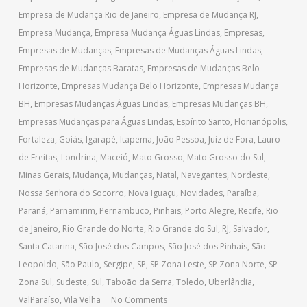
Empresa de Mudança Rio de Janeiro
,
Empresa de Mudança RJ
,
Empresa Mudança
,
Empresa Mudança Águas Lindas
,
Empresas
,
Empresas de Mudanças
,
Empresas de Mudanças Águas Lindas
,
Empresas de Mudanças Baratas
,
Empresas de Mudanças Belo
Horizonte
,
Empresas Mudança Belo Horizonte
,
Empresas Mudança
BH
,
Empresas Mudanças Águas Lindas
,
Empresas Mudanças BH
,
Empresas Mudanças para Águas Lindas
,
Espírito Santo
,
Florianópolis
,
Fortaleza
,
Goiás
,
Igarapé
,
Itapema
,
João Pessoa
,
Juiz de Fora
,
Lauro
de Freitas
,
Londrina
,
Maceió
,
Mato Grosso
,
Mato Grosso do Sul
,
Minas Gerais
,
Mudança
,
Mudanças
,
Natal
,
Navegantes
,
Nordeste
,
Nossa Senhora do Socorro
,
Nova Iguaçu
,
Novidades
,
Paraíba
,
Paraná
,
Parnamirim
,
Pernambuco
,
Pinhais
,
Porto Alegre
,
Recife
,
Rio
de Janeiro
,
Rio Grande do Norte
,
Rio Grande do Sul
,
RJ
,
Salvador
,
Santa Catarina
,
São José dos Campos
,
São José dos Pinhais
,
São
Leopoldo
,
São Paulo
,
Sergipe
,
SP
,
SP Zona Leste
,
SP Zona Norte
,
SP
Zona Sul
,
Sudeste
,
Sul
,
Taboão da Serra
,
Toledo
,
Uberlândia
,
ValParaíso
,
Vila Velha
No Comments