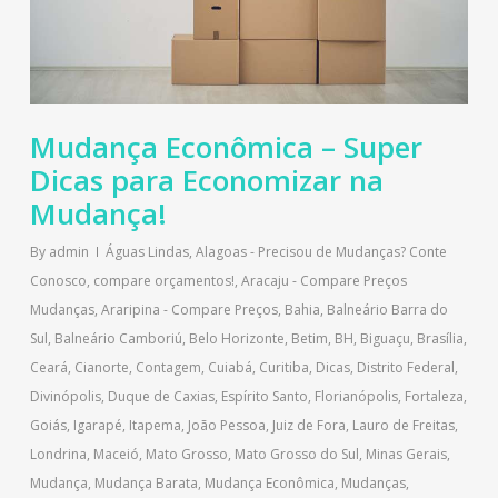
Mudança Econômica – Super
Dicas para Economizar na
Mudança!
By
admin
Águas Lindas
,
Alagoas - Precisou de Mudanças? Conte
Conosco, compare orçamentos!
,
Aracaju - Compare Preços
Mudanças
,
Araripina - Compare Preços
,
Bahia
,
Balneário Barra do
Sul
,
Balneário Camboriú
,
Belo Horizonte
,
Betim
,
BH
,
Biguaçu
,
Brasília
,
Ceará
,
Cianorte
,
Contagem
,
Cuiabá
,
Curitiba
,
Dicas
,
Distrito Federal
,
Divinópolis
,
Duque de Caxias
,
Espírito Santo
,
Florianópolis
,
Fortaleza
,
Goiás
,
Igarapé
,
Itapema
,
João Pessoa
,
Juiz de Fora
,
Lauro de Freitas
,
Londrina
,
Maceió
,
Mato Grosso
,
Mato Grosso do Sul
,
Minas Gerais
,
Mudança
,
Mudança Barata
,
Mudança Econômica
,
Mudanças
,