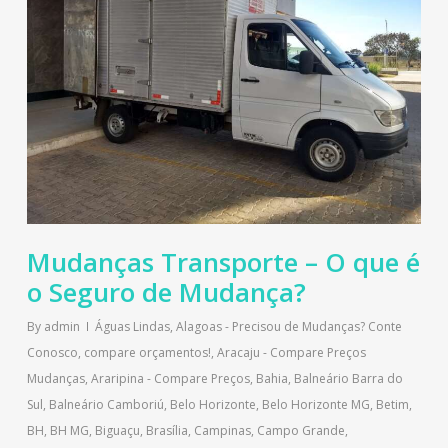
Mudanças Transporte – O que é
o Seguro de Mudança?
By
admin
Águas Lindas
,
Alagoas - Precisou de Mudanças? Conte
Conosco, compare orçamentos!
,
Aracaju - Compare Preços
Mudanças
,
Araripina - Compare Preços
,
Bahia
,
Balneário Barra do
Sul
,
Balneário Camboriú
,
Belo Horizonte
,
Belo Horizonte MG
,
Betim
,
BH
,
BH MG
,
Biguaçu
,
Brasília
,
Campinas
,
Campo Grande
,