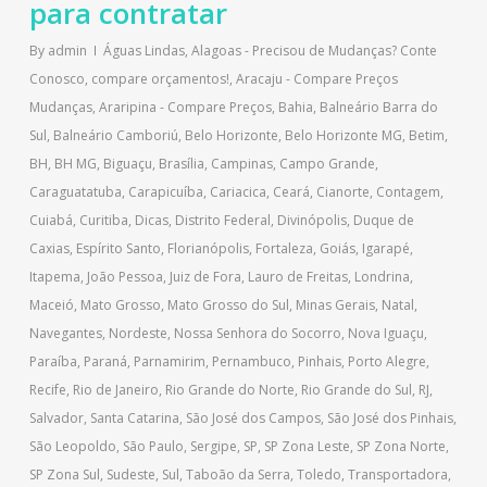
para contratar
By
admin
Águas Lindas
,
Alagoas - Precisou de Mudanças? Conte
Conosco, compare orçamentos!
,
Aracaju - Compare Preços
Mudanças
,
Araripina - Compare Preços
,
Bahia
,
Balneário Barra do
Sul
,
Balneário Camboriú
,
Belo Horizonte
,
Belo Horizonte MG
,
Betim
,
BH
,
BH MG
,
Biguaçu
,
Brasília
,
Campinas
,
Campo Grande
,
Caraguatatuba
,
Carapicuíba
,
Cariacica
,
Ceará
,
Cianorte
,
Contagem
,
Cuiabá
,
Curitiba
,
Dicas
,
Distrito Federal
,
Divinópolis
,
Duque de
Caxias
,
Espírito Santo
,
Florianópolis
,
Fortaleza
,
Goiás
,
Igarapé
,
Itapema
,
João Pessoa
,
Juiz de Fora
,
Lauro de Freitas
,
Londrina
,
Maceió
,
Mato Grosso
,
Mato Grosso do Sul
,
Minas Gerais
,
Natal
,
Navegantes
,
Nordeste
,
Nossa Senhora do Socorro
,
Nova Iguaçu
,
Paraíba
,
Paraná
,
Parnamirim
,
Pernambuco
,
Pinhais
,
Porto Alegre
,
Recife
,
Rio de Janeiro
,
Rio Grande do Norte
,
Rio Grande do Sul
,
RJ
,
Salvador
,
Santa Catarina
,
São José dos Campos
,
São José dos Pinhais
,
São Leopoldo
,
São Paulo
,
Sergipe
,
SP
,
SP Zona Leste
,
SP Zona Norte
,
SP Zona Sul
,
Sudeste
,
Sul
,
Taboão da Serra
,
Toledo
,
Transportadora
,