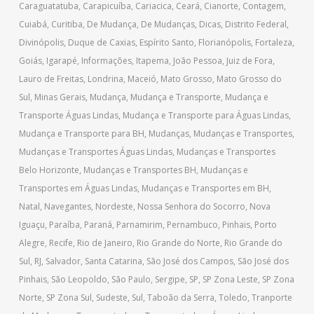
Caraguatatuba
,
Carapicuíba
,
Cariacica
,
Ceará
,
Cianorte
,
Contagem
,
Cuiabá
,
Curitiba
,
De Mudança
,
De Mudanças
,
Dicas
,
Distrito Federal
,
Divinópolis
,
Duque de Caxias
,
Espírito Santo
,
Florianópolis
,
Fortaleza
,
Goiás
,
Igarapé
,
Informações
,
Itapema
,
João Pessoa
,
Juiz de Fora
,
Lauro de Freitas
,
Londrina
,
Maceió
,
Mato Grosso
,
Mato Grosso do
Sul
,
Minas Gerais
,
Mudança
,
Mudança e Transporte
,
Mudança e
Transporte Águas Lindas
,
Mudança e Transporte para Águas Lindas
,
Mudança e Transporte para BH
,
Mudanças
,
Mudanças e Transportes
,
Mudanças e Transportes Águas Lindas
,
Mudanças e Transportes
Belo Horizonte
,
Mudanças e Transportes BH
,
Mudanças e
Transportes em Águas Lindas
,
Mudanças e Transportes em BH
,
Natal
,
Navegantes
,
Nordeste
,
Nossa Senhora do Socorro
,
Nova
Iguaçu
,
Paraíba
,
Paraná
,
Parnamirim
,
Pernambuco
,
Pinhais
,
Porto
Alegre
,
Recife
,
Rio de Janeiro
,
Rio Grande do Norte
,
Rio Grande do
Sul
,
RJ
,
Salvador
,
Santa Catarina
,
São José dos Campos
,
São José dos
Pinhais
,
São Leopoldo
,
São Paulo
,
Sergipe
,
SP
,
SP Zona Leste
,
SP Zona
Norte
,
SP Zona Sul
,
Sudeste
,
Sul
,
Taboão da Serra
,
Toledo
,
Tranporte