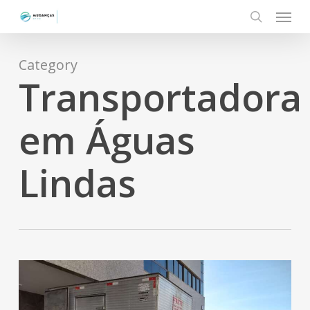
Menu
Skip
to
search
main
content
Category
Transportadora
em Águas
Lindas