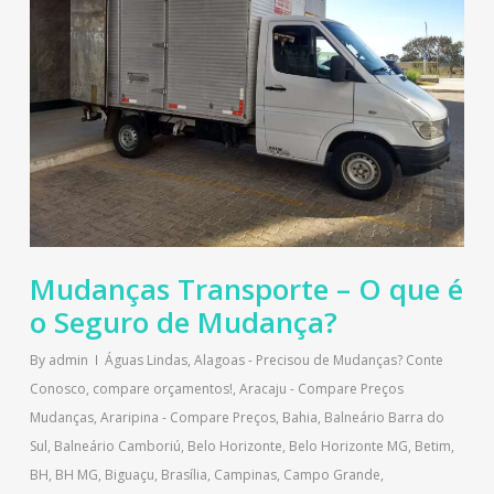
Mudanças Transporte – O que é
o Seguro de Mudança?
By
admin
Águas Lindas
,
Alagoas - Precisou de Mudanças? Conte
Conosco, compare orçamentos!
,
Aracaju - Compare Preços
Mudanças
,
Araripina - Compare Preços
,
Bahia
,
Balneário Barra do
Sul
,
Balneário Camboriú
,
Belo Horizonte
,
Belo Horizonte MG
,
Betim
,
BH
,
BH MG
,
Biguaçu
,
Brasília
,
Campinas
,
Campo Grande
,