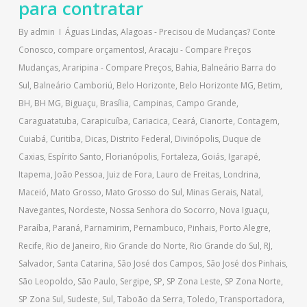
para contratar
By
admin
Águas Lindas
,
Alagoas - Precisou de Mudanças? Conte
Conosco, compare orçamentos!
,
Aracaju - Compare Preços
Mudanças
,
Araripina - Compare Preços
,
Bahia
,
Balneário Barra do
Sul
,
Balneário Camboriú
,
Belo Horizonte
,
Belo Horizonte MG
,
Betim
,
BH
,
BH MG
,
Biguaçu
,
Brasília
,
Campinas
,
Campo Grande
,
Caraguatatuba
,
Carapicuíba
,
Cariacica
,
Ceará
,
Cianorte
,
Contagem
,
Cuiabá
,
Curitiba
,
Dicas
,
Distrito Federal
,
Divinópolis
,
Duque de
Caxias
,
Espírito Santo
,
Florianópolis
,
Fortaleza
,
Goiás
,
Igarapé
,
Itapema
,
João Pessoa
,
Juiz de Fora
,
Lauro de Freitas
,
Londrina
,
Maceió
,
Mato Grosso
,
Mato Grosso do Sul
,
Minas Gerais
,
Natal
,
Navegantes
,
Nordeste
,
Nossa Senhora do Socorro
,
Nova Iguaçu
,
Paraíba
,
Paraná
,
Parnamirim
,
Pernambuco
,
Pinhais
,
Porto Alegre
,
Recife
,
Rio de Janeiro
,
Rio Grande do Norte
,
Rio Grande do Sul
,
RJ
,
Salvador
,
Santa Catarina
,
São José dos Campos
,
São José dos Pinhais
,
São Leopoldo
,
São Paulo
,
Sergipe
,
SP
,
SP Zona Leste
,
SP Zona Norte
,
SP Zona Sul
,
Sudeste
,
Sul
,
Taboão da Serra
,
Toledo
,
Transportadora
,