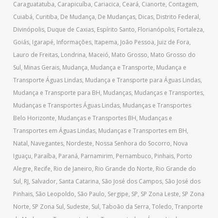
Caraguatatuba
,
Carapicuíba
,
Cariacica
,
Ceará
,
Cianorte
,
Contagem
,
Cuiabá
,
Curitiba
,
De Mudança
,
De Mudanças
,
Dicas
,
Distrito Federal
,
Divinópolis
,
Duque de Caxias
,
Espírito Santo
,
Florianópolis
,
Fortaleza
,
Goiás
,
Igarapé
,
Informações
,
Itapema
,
João Pessoa
,
Juiz de Fora
,
Lauro de Freitas
,
Londrina
,
Maceió
,
Mato Grosso
,
Mato Grosso do
Sul
,
Minas Gerais
,
Mudança
,
Mudança e Transporte
,
Mudança e
Transporte Águas Lindas
,
Mudança e Transporte para Águas Lindas
,
Mudança e Transporte para BH
,
Mudanças
,
Mudanças e Transportes
,
Mudanças e Transportes Águas Lindas
,
Mudanças e Transportes
Belo Horizonte
,
Mudanças e Transportes BH
,
Mudanças e
Transportes em Águas Lindas
,
Mudanças e Transportes em BH
,
Natal
,
Navegantes
,
Nordeste
,
Nossa Senhora do Socorro
,
Nova
Iguaçu
,
Paraíba
,
Paraná
,
Parnamirim
,
Pernambuco
,
Pinhais
,
Porto
Alegre
,
Recife
,
Rio de Janeiro
,
Rio Grande do Norte
,
Rio Grande do
Sul
,
RJ
,
Salvador
,
Santa Catarina
,
São José dos Campos
,
São José dos
Pinhais
,
São Leopoldo
,
São Paulo
,
Sergipe
,
SP
,
SP Zona Leste
,
SP Zona
Norte
,
SP Zona Sul
,
Sudeste
,
Sul
,
Taboão da Serra
,
Toledo
,
Tranporte