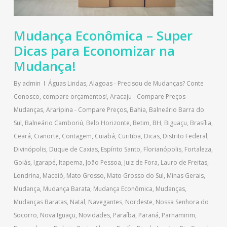
Mudança Econômica – Super
Dicas para Economizar na
Mudança!
By
admin
Águas Lindas
,
Alagoas - Precisou de Mudanças? Conte
Conosco, compare orçamentos!
,
Aracaju - Compare Preços
Mudanças
,
Araripina - Compare Preços
,
Bahia
,
Balneário Barra do
Sul
,
Balneário Camboriú
,
Belo Horizonte
,
Betim
,
BH
,
Biguaçu
,
Brasília
,
Ceará
,
Cianorte
,
Contagem
,
Cuiabá
,
Curitiba
,
Dicas
,
Distrito Federal
,
Divinópolis
,
Duque de Caxias
,
Espírito Santo
,
Florianópolis
,
Fortaleza
,
Goiás
,
Igarapé
,
Itapema
,
João Pessoa
,
Juiz de Fora
,
Lauro de Freitas
,
Londrina
,
Maceió
,
Mato Grosso
,
Mato Grosso do Sul
,
Minas Gerais
,
Mudança
,
Mudança Barata
,
Mudança Econômica
,
Mudanças
,
Mudanças Baratas
,
Natal
,
Navegantes
,
Nordeste
,
Nossa Senhora do
Socorro
,
Nova Iguaçu
,
Novidades
,
Paraíba
,
Paraná
,
Parnamirim
,