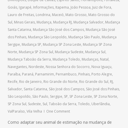
Goiás
,
Igarapé
,
Informações
,
Itapema
,
João Pessoa
,
Juiz de Fora
,
Lauro de Freitas
,
Londrina
,
Maceió
,
Mato Grosso
,
Mato Grosso do
Sul
,
Minas Gerais
,
Mudança
,
Mudança RJ
,
Mudança Salvador
,
Mudança
Santa Catarina
,
Mudança São José dos Campos
,
Mudança São José
dos Pinhais
,
Mudança São Leopoldo
,
Mudança São Paulo
,
Mudança
Sergipe
,
Mudança SP
,
Mudança SP Zona Leste
,
Mudança SP Zona
Norte
,
Mudança SP Zona Sul
,
Mudança Sudeste
,
Mudança Sul
,
Mudança Taboão da Serra
,
Mudança Toledo
,
Mudanças
,
Natal
,
Navegantes
,
Nordeste
,
Nossa Senhora do Socorro
,
Nova Iguaçu
,
Paraíba
,
Paraná
,
Parnamirim
,
Pernambuco
,
Pinhais
,
Porto Alegre
,
Recife
,
Rio de Janeiro
,
Rio Grande do Norte
,
Rio Grande do Sul
,
RJ
,
Salvador
,
Santa Catarina
,
São José dos Campos
,
São José dos Pinhais
,
São Leopoldo
,
São Paulo
,
Sergipe
,
SP
,
SP Zona Leste
,
SP Zona Norte
,
SP Zona Sul
,
Sudeste
,
Sul
,
Taboão da Serra
,
Toledo
,
Uberlândia
,
ValParaíso
,
Vila Velha
One Comment
Como adaptar seu animal de estimação na mudança de