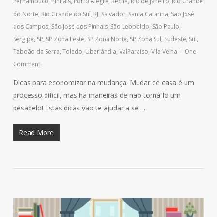
Pernambuco
,
Pinhais
,
Porto Alegre
,
Recife
,
Rio de Janeiro
,
Rio Grande
do Norte
,
Rio Grande do Sul
,
RJ
,
Salvador
,
Santa Catarina
,
São José
dos Campos
,
São José dos Pinhais
,
São Leopoldo
,
São Paulo
,
Sergipe
,
SP
,
SP Zona Leste
,
SP Zona Norte
,
SP Zona Sul
,
Sudeste
,
Sul
,
Taboão da Serra
,
Toledo
,
Uberlândia
,
ValParaíso
,
Vila Velha
One
Comment
Dicas para economizar na mudança. Mudar de casa é um
processo difícil, mas há maneiras de não torná-lo um
pesadelo! Estas dicas vão te ajudar a se….
Read More