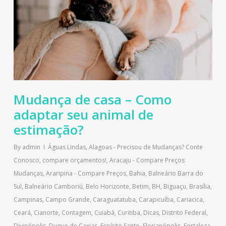
Mudança de casa – Como
adaptar seu animal de
estimação?
By
admin
Águas Lindas
,
Alagoas - Precisou de Mudanças? Conte
Conosco, compare orçamentos!
,
Aracaju - Compare Preços
Mudanças
,
Araripina - Compare Preços
,
Bahia
,
Balneário Barra do
Sul
,
Balneário Camboriú
,
Belo Horizonte
,
Betim
,
BH
,
Biguaçu
,
Brasília
,
Campinas
,
Campo Grande
,
Caraguatatuba
,
Carapicuíba
,
Cariacica
,
Ceará
,
Cianorte
,
Contagem
,
Cuiabá
,
Curitiba
,
Dicas
,
Distrito Federal
,
Divinópolis
,
Duque de Caxias
,
Espírito Santo
,
Florianópolis
,
Fortaleza
,