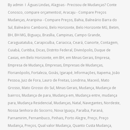
By
admin
Águas Lindas
,
Alagoas - Precisou de Mudanças? Conte
Conosco, compare orçamentos!
,
Aracaju - Compare Preços
Mudanças
,
Araripina - Compare Preços
,
Bahia
,
Balneário Barra do
Sul
,
Balneário Camboriú
,
Belo Horizonte
,
Belo Horizonte MG
,
Betim
,
BH
,
BH MG
,
Biguaçu
,
Brasília
,
Campinas
,
Campo Grande
,
Caraguatatuba
,
Carapicuíba
,
Cariacica
,
Ceará
,
Cianorte
,
Contagem
,
Cuiabá
,
Curitiba
,
Dicas
,
Distrito Federal
,
Divinópolis
,
Duque de
Caxias
,
em Belo Horizonte
,
em BH
,
em Minas Gerais
,
Empresa
,
Empresa de Mudança
,
Empresas
,
Empresas de Mudanças
,
Florianópolis
,
Fortaleza
,
Goiás
,
Igarapé
,
Informações
,
Itapema
,
João
Pessoa
,
Juiz de Fora
,
Lauro de Freitas
,
Londrina
,
Maceió
,
Mato
Grosso
,
Mato Grosso do Sul
,
Minas Gerais
,
Mudança
,
Mudança de
bairros
,
Mudança de para
,
Mudança em
,
Mudança entre
,
mudança
para
,
Mudança Residencial
,
Mudanças
,
Natal
,
Navegantes
,
Nordeste
,
Nossa Senhora do Socorro
,
Nova Iguaçu
,
Paraíba
,
Paraná
,
Parnamirim
,
Pernambuco
,
Pinhais
,
Porto Alegre
,
Preço
,
Preço
Mudança
,
Preços
,
Qual valor Mudança
,
Quanto Custa Mudança
,