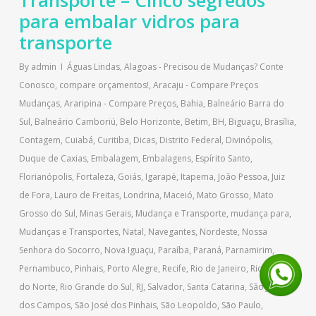
Transporte – Cinco segredos
para embalar vidros para
transporte
By
admin
Águas Lindas
,
Alagoas - Precisou de Mudanças? Conte
Conosco, compare orçamentos!
,
Aracaju - Compare Preços
Mudanças
,
Araripina - Compare Preços
,
Bahia
,
Balneário Barra do
Sul
,
Balneário Camboriú
,
Belo Horizonte
,
Betim
,
BH
,
Biguaçu
,
Brasília
,
Contagem
,
Cuiabá
,
Curitiba
,
Dicas
,
Distrito Federal
,
Divinópolis
,
Duque de Caxias
,
Embalagem
,
Embalagens
,
Espírito Santo
,
Florianópolis
,
Fortaleza
,
Goiás
,
Igarapé
,
Itapema
,
João Pessoa
,
Juiz
de Fora
,
Lauro de Freitas
,
Londrina
,
Maceió
,
Mato Grosso
,
Mato
Grosso do Sul
,
Minas Gerais
,
Mudança e Transporte
,
mudança para
,
Mudanças e Transportes
,
Natal
,
Navegantes
,
Nordeste
,
Nossa
Senhora do Socorro
,
Nova Iguaçu
,
Paraíba
,
Paraná
,
Parnamirim
,
Pernambuco
,
Pinhais
,
Porto Alegre
,
Recife
,
Rio de Janeiro
,
Rio Grande
do Norte
,
Rio Grande do Sul
,
RJ
,
Salvador
,
Santa Catarina
,
São José
dos Campos
,
São José dos Pinhais
,
São Leopoldo
,
São Paulo
,