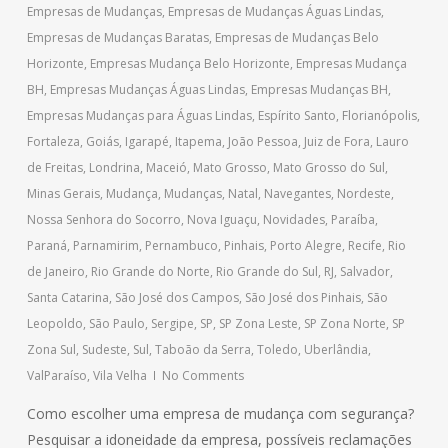
Empresas de Mudanças
,
Empresas de Mudanças Águas Lindas
,
Empresas de Mudanças Baratas
,
Empresas de Mudanças Belo
Horizonte
,
Empresas Mudança Belo Horizonte
,
Empresas Mudança
BH
,
Empresas Mudanças Águas Lindas
,
Empresas Mudanças BH
,
Empresas Mudanças para Águas Lindas
,
Espírito Santo
,
Florianópolis
,
Fortaleza
,
Goiás
,
Igarapé
,
Itapema
,
João Pessoa
,
Juiz de Fora
,
Lauro
de Freitas
,
Londrina
,
Maceió
,
Mato Grosso
,
Mato Grosso do Sul
,
Minas Gerais
,
Mudança
,
Mudanças
,
Natal
,
Navegantes
,
Nordeste
,
Nossa Senhora do Socorro
,
Nova Iguaçu
,
Novidades
,
Paraíba
,
Paraná
,
Parnamirim
,
Pernambuco
,
Pinhais
,
Porto Alegre
,
Recife
,
Rio
de Janeiro
,
Rio Grande do Norte
,
Rio Grande do Sul
,
RJ
,
Salvador
,
Santa Catarina
,
São José dos Campos
,
São José dos Pinhais
,
São
Leopoldo
,
São Paulo
,
Sergipe
,
SP
,
SP Zona Leste
,
SP Zona Norte
,
SP
Zona Sul
,
Sudeste
,
Sul
,
Taboão da Serra
,
Toledo
,
Uberlândia
,
ValParaíso
,
Vila Velha
No Comments
Como escolher uma empresa de mudança com segurança?
Pesquisar a idoneidade da empresa, possíveis reclamações