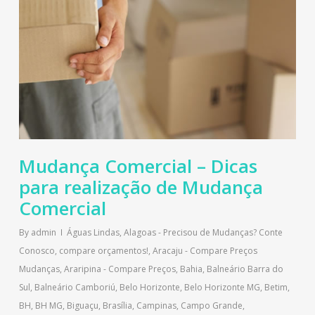
Mudança Comercial – Dicas
para realização de Mudança
Comercial
By
admin
Águas Lindas
,
Alagoas - Precisou de Mudanças? Conte
Conosco, compare orçamentos!
,
Aracaju - Compare Preços
Mudanças
,
Araripina - Compare Preços
,
Bahia
,
Balneário Barra do
Sul
,
Balneário Camboriú
,
Belo Horizonte
,
Belo Horizonte MG
,
Betim
,
BH
,
BH MG
,
Biguaçu
,
Brasília
,
Campinas
,
Campo Grande
,