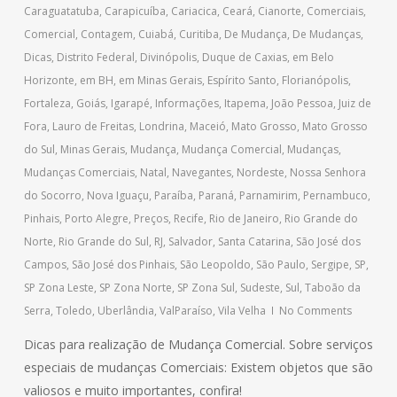
Caraguatatuba
,
Carapicuíba
,
Cariacica
,
Ceará
,
Cianorte
,
Comerciais
,
Comercial
,
Contagem
,
Cuiabá
,
Curitiba
,
De Mudança
,
De Mudanças
,
Dicas
,
Distrito Federal
,
Divinópolis
,
Duque de Caxias
,
em Belo
Horizonte
,
em BH
,
em Minas Gerais
,
Espírito Santo
,
Florianópolis
,
Fortaleza
,
Goiás
,
Igarapé
,
Informações
,
Itapema
,
João Pessoa
,
Juiz de
Fora
,
Lauro de Freitas
,
Londrina
,
Maceió
,
Mato Grosso
,
Mato Grosso
do Sul
,
Minas Gerais
,
Mudança
,
Mudança Comercial
,
Mudanças
,
Mudanças Comerciais
,
Natal
,
Navegantes
,
Nordeste
,
Nossa Senhora
do Socorro
,
Nova Iguaçu
,
Paraíba
,
Paraná
,
Parnamirim
,
Pernambuco
,
Pinhais
,
Porto Alegre
,
Preços
,
Recife
,
Rio de Janeiro
,
Rio Grande do
Norte
,
Rio Grande do Sul
,
RJ
,
Salvador
,
Santa Catarina
,
São José dos
Campos
,
São José dos Pinhais
,
São Leopoldo
,
São Paulo
,
Sergipe
,
SP
,
SP Zona Leste
,
SP Zona Norte
,
SP Zona Sul
,
Sudeste
,
Sul
,
Taboão da
Serra
,
Toledo
,
Uberlândia
,
ValParaíso
,
Vila Velha
No Comments
Dicas para realização de Mudança Comercial. Sobre serviços
especiais de mudanças Comerciais: Existem objetos que são
valiosos e muito importantes, confira!