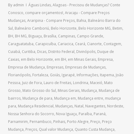
By
admin
Águas Lindas
,
Alagoas - Precisou de Mudanças? Conte
Conosco, compare orçamentos!
,
Aracaju - Compare Preços
Mudanças
,
Araripina - Compare Preços
,
Bahia
,
Balneário Barra do
Sul
,
Balneário Camboriú
,
Belo Horizonte
,
Belo Horizonte MG
,
Betim
,
BH
,
BH MG
,
Biguaçu
,
Brasília
,
Campinas
,
Campo Grande
,
Caraguatatuba
,
Carapicuíba
,
Cariacica
,
Ceará
,
Cianorte
,
Contagem
,
Cuiabá
,
Curitiba
,
Dicas
,
Distrito Federal
,
Divinópolis
,
Duque de
Caxias
,
em Belo Horizonte
,
em BH
,
em Minas Gerais
,
Empresa
,
Empresa de Mudança
,
Empresas
,
Empresas de Mudanças
,
Florianópolis
,
Fortaleza
,
Goiás
,
Igarapé
,
Informações
,
Itapema
,
João
Pessoa
,
Juiz de Fora
,
Lauro de Freitas
,
Londrina
,
Maceió
,
Mato
Grosso
,
Mato Grosso do Sul
,
Minas Gerais
,
Mudança
,
Mudança de
bairros
,
Mudança de para
,
Mudança em
,
Mudança entre
,
mudança
para
,
Mudança Residencial
,
Mudanças
,
Natal
,
Navegantes
,
Nordeste
,
Nossa Senhora do Socorro
,
Nova Iguaçu
,
Paraíba
,
Paraná
,
Parnamirim
,
Pernambuco
,
Pinhais
,
Porto Alegre
,
Preço
,
Preço
Mudança
,
Preços
,
Qual valor Mudança
,
Quanto Custa Mudança
,