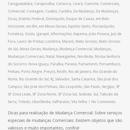
Caraguatatuba
,
Carapicuíba
,
Cariacica
,
Ceará
,
Cianorte
,
Comerciais
,
Comercial
,
Contagem
,
Cuiabá
,
Curitiba
,
De Mudança
,
De Mudanças
,
Dicas
,
Distrito Federal
,
Divinópolis
,
Duque de Caxias
,
em Belo
Horizonte
,
em BH
,
em Minas Gerais
,
Espírito Santo
,
Florianópolis
,
Fortaleza
,
Goiás
,
Igarapé
,
Informações
,
Itapema
,
João Pessoa
,
Juiz de
Fora
,
Lauro de Freitas
,
Londrina
,
Maceió
,
Mato Grosso
,
Mato Grosso
do Sul
,
Minas Gerais
,
Mudança
,
Mudança Comercial
,
Mudanças
,
Mudanças Comerciais
,
Natal
,
Navegantes
,
Nordeste
,
Nossa Senhora
do Socorro
,
Nova Iguaçu
,
Paraíba
,
Paraná
,
Parnamirim
,
Pernambuco
,
Pinhais
,
Porto Alegre
,
Preços
,
Recife
,
Rio de Janeiro
,
Rio Grande do
Norte
,
Rio Grande do Sul
,
RJ
,
Salvador
,
Santa Catarina
,
São José dos
Campos
,
São José dos Pinhais
,
São Leopoldo
,
São Paulo
,
Sergipe
,
SP
,
SP Zona Leste
,
SP Zona Norte
,
SP Zona Sul
,
Sudeste
,
Sul
,
Taboão da
Serra
,
Toledo
,
Uberlândia
,
ValParaíso
,
Vila Velha
No Comments
Dicas para realização de Mudança Comercial. Sobre serviços
especiais de mudanças Comerciais: Existem objetos que são
valiosos e muito importantes, confira!