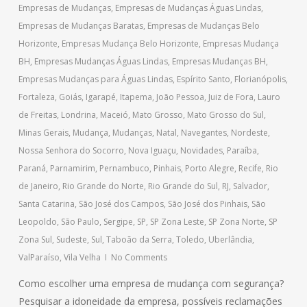
Empresas de Mudanças
,
Empresas de Mudanças Águas Lindas
,
Empresas de Mudanças Baratas
,
Empresas de Mudanças Belo
Horizonte
,
Empresas Mudança Belo Horizonte
,
Empresas Mudança
BH
,
Empresas Mudanças Águas Lindas
,
Empresas Mudanças BH
,
Empresas Mudanças para Águas Lindas
,
Espírito Santo
,
Florianópolis
,
Fortaleza
,
Goiás
,
Igarapé
,
Itapema
,
João Pessoa
,
Juiz de Fora
,
Lauro
de Freitas
,
Londrina
,
Maceió
,
Mato Grosso
,
Mato Grosso do Sul
,
Minas Gerais
,
Mudança
,
Mudanças
,
Natal
,
Navegantes
,
Nordeste
,
Nossa Senhora do Socorro
,
Nova Iguaçu
,
Novidades
,
Paraíba
,
Paraná
,
Parnamirim
,
Pernambuco
,
Pinhais
,
Porto Alegre
,
Recife
,
Rio
de Janeiro
,
Rio Grande do Norte
,
Rio Grande do Sul
,
RJ
,
Salvador
,
Santa Catarina
,
São José dos Campos
,
São José dos Pinhais
,
São
Leopoldo
,
São Paulo
,
Sergipe
,
SP
,
SP Zona Leste
,
SP Zona Norte
,
SP
Zona Sul
,
Sudeste
,
Sul
,
Taboão da Serra
,
Toledo
,
Uberlândia
,
ValParaíso
,
Vila Velha
No Comments
Como escolher uma empresa de mudança com segurança?
Pesquisar a idoneidade da empresa, possíveis reclamações