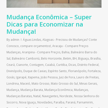
Mudança Econômica – Super
Dicas para Economizar na
Mudança!
By
admin
Águas Lindas
,
Alagoas - Precisou de Mudanças? Conte
Conosco, compare orçamentos!
,
Aracaju - Compare Preços
Mudanças
,
Araripina - Compare Preços
,
Bahia
,
Balneário Barra do
Sul
,
Balneário Camboriú
,
Belo Horizonte
,
Betim
,
BH
,
Biguaçu
,
Brasília
,
Ceará
,
Cianorte
,
Contagem
,
Cuiabá
,
Curitiba
,
Dicas
,
Distrito Federal
,
Divinópolis
,
Duque de Caxias
,
Espírito Santo
,
Florianópolis
,
Fortaleza
,
Goiás
,
Igarapé
,
Itapema
,
João Pessoa
,
Juiz de Fora
,
Lauro de Freitas
,
Londrina
,
Maceió
,
Mato Grosso
,
Mato Grosso do Sul
,
Minas Gerais
,
Mudança
,
Mudança Barata
,
Mudança Econômica
,
Mudanças
,
Mudanças Baratas
,
Natal
,
Navegantes
,
Nordeste
,
Nossa Senhora do
Socorro
,
Nova Iguaçu
,
Novidades
,
Paraíba
,
Paraná
,
Parnamirim
,