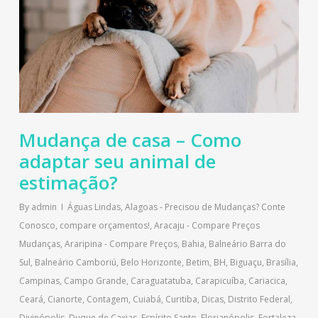
Mudança de casa – Como
adaptar seu animal de
estimação?
By
admin
Águas Lindas
,
Alagoas - Precisou de Mudanças? Conte
Conosco, compare orçamentos!
,
Aracaju - Compare Preços
Mudanças
,
Araripina - Compare Preços
,
Bahia
,
Balneário Barra do
Sul
,
Balneário Camboriú
,
Belo Horizonte
,
Betim
,
BH
,
Biguaçu
,
Brasília
,
Campinas
,
Campo Grande
,
Caraguatatuba
,
Carapicuíba
,
Cariacica
,
Ceará
,
Cianorte
,
Contagem
,
Cuiabá
,
Curitiba
,
Dicas
,
Distrito Federal
,
Divinópolis
,
Duque de Caxias
,
Espírito Santo
,
Florianópolis
,
Fortaleza
,