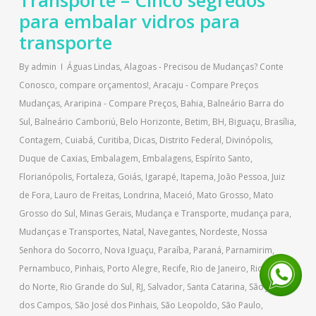
Transporte – Cinco segredos
para embalar vidros para
transporte
By
admin
Águas Lindas
,
Alagoas - Precisou de Mudanças? Conte
Conosco, compare orçamentos!
,
Aracaju - Compare Preços
Mudanças
,
Araripina - Compare Preços
,
Bahia
,
Balneário Barra do
Sul
,
Balneário Camboriú
,
Belo Horizonte
,
Betim
,
BH
,
Biguaçu
,
Brasília
,
Contagem
,
Cuiabá
,
Curitiba
,
Dicas
,
Distrito Federal
,
Divinópolis
,
Duque de Caxias
,
Embalagem
,
Embalagens
,
Espírito Santo
,
Florianópolis
,
Fortaleza
,
Goiás
,
Igarapé
,
Itapema
,
João Pessoa
,
Juiz
de Fora
,
Lauro de Freitas
,
Londrina
,
Maceió
,
Mato Grosso
,
Mato
Grosso do Sul
,
Minas Gerais
,
Mudança e Transporte
,
mudança para
,
Mudanças e Transportes
,
Natal
,
Navegantes
,
Nordeste
,
Nossa
Senhora do Socorro
,
Nova Iguaçu
,
Paraíba
,
Paraná
,
Parnamirim
,
Pernambuco
,
Pinhais
,
Porto Alegre
,
Recife
,
Rio de Janeiro
,
Rio Grande
do Norte
,
Rio Grande do Sul
,
RJ
,
Salvador
,
Santa Catarina
,
São José
dos Campos
,
São José dos Pinhais
,
São Leopoldo
,
São Paulo
,