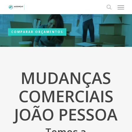
Menu
Skip
to
search
main
content
COMPARAR ORÇAMENTOS
MUDANÇAS
COMERCIAIS
JOÃO PESSOA