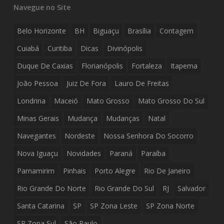
Navegue no Site
Belo Horizonte
BH
Biguaçu
Brasília
Contagem
Cuiabá
Curitiba
Dicas
Divinópolis
Duque De Caxias
Florianópolis
Fortaleza
Itapema
João Pessoa
Juiz De Fora
Lauro De Freitas
Londrina
Maceió
Mato Grosso
Mato Grosso Do Sul
Minas Gerais
Mudança
Mudanças
Natal
Navegantes
Nordeste
Nossa Senhora Do Socorro
Nova Iguaçu
Novidades
Paraná
Paraíba
Parnamirim
Pinhais
Porto Alegre
Rio De Janeiro
Rio Grande Do Norte
Rio Grande Do Sul
RJ
Salvador
Santa Catarina
SP
SP Zona Leste
SP Zona Norte
SP Zona Sul
São Paulo