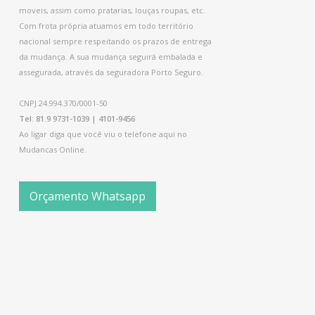
moveis, assim como pratarias, louças roupas, etc.
Com frota própria atuamos em todo território
nacional sempre respeitando os prazos de entrega
da mudança. A sua mudança seguirá embalada e
assegurada, através da seguradora Porto Seguro.
CNPJ 24.994.370/0001-50
Tel: 81.9 9731-1039 | 4101-9456
Ao ligar diga que você viu o telefone aqui no
Mudancas Online.
Orçamento Whatsapp