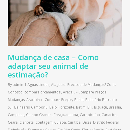
Mudança de casa – Como
adaptar seu animal de
estimação?
By
admin
Águas Lindas
,
Alagoas - Precisou de Mudanças? Conte
Conosco, compare orçamentos!
,
Aracaju - Compare Preços
Mudanças
,
Araripina - Compare Preços
,
Bahia
,
Balneário Barra do
Sul
,
Balneário Camboriú
,
Belo Horizonte
,
Betim
,
BH
,
Biguaçu
,
Brasília
,
Campinas
,
Campo Grande
,
Caraguatatuba
,
Carapicuíba
,
Cariacica
,
Ceará
,
Cianorte
,
Contagem
,
Cuiabá
,
Curitiba
,
Dicas
,
Distrito Federal
,
Divinópolis
,
Duque de Caxias
,
Espírito Santo
,
Florianópolis
,
Fortaleza
,