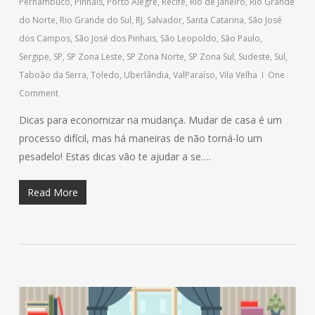
Pernambuco
,
Pinhais
,
Porto Alegre
,
Recife
,
Rio de Janeiro
,
Rio Grande
do Norte
,
Rio Grande do Sul
,
RJ
,
Salvador
,
Santa Catarina
,
São José
dos Campos
,
São José dos Pinhais
,
São Leopoldo
,
São Paulo
,
Sergipe
,
SP
,
SP Zona Leste
,
SP Zona Norte
,
SP Zona Sul
,
Sudeste
,
Sul
,
Taboão da Serra
,
Toledo
,
Uberlândia
,
ValParaíso
,
Vila Velha
One
Comment
Dicas para economizar na mudança. Mudar de casa é um
processo difícil, mas há maneiras de não torná-lo um
pesadelo! Estas dicas vão te ajudar a se….
Read More