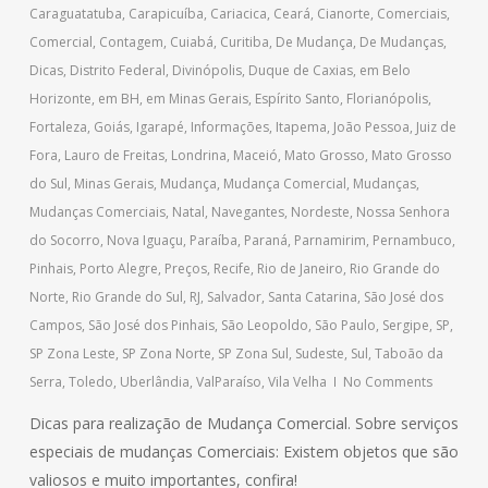
Caraguatatuba
,
Carapicuíba
,
Cariacica
,
Ceará
,
Cianorte
,
Comerciais
,
Comercial
,
Contagem
,
Cuiabá
,
Curitiba
,
De Mudança
,
De Mudanças
,
Dicas
,
Distrito Federal
,
Divinópolis
,
Duque de Caxias
,
em Belo
Horizonte
,
em BH
,
em Minas Gerais
,
Espírito Santo
,
Florianópolis
,
Fortaleza
,
Goiás
,
Igarapé
,
Informações
,
Itapema
,
João Pessoa
,
Juiz de
Fora
,
Lauro de Freitas
,
Londrina
,
Maceió
,
Mato Grosso
,
Mato Grosso
do Sul
,
Minas Gerais
,
Mudança
,
Mudança Comercial
,
Mudanças
,
Mudanças Comerciais
,
Natal
,
Navegantes
,
Nordeste
,
Nossa Senhora
do Socorro
,
Nova Iguaçu
,
Paraíba
,
Paraná
,
Parnamirim
,
Pernambuco
,
Pinhais
,
Porto Alegre
,
Preços
,
Recife
,
Rio de Janeiro
,
Rio Grande do
Norte
,
Rio Grande do Sul
,
RJ
,
Salvador
,
Santa Catarina
,
São José dos
Campos
,
São José dos Pinhais
,
São Leopoldo
,
São Paulo
,
Sergipe
,
SP
,
SP Zona Leste
,
SP Zona Norte
,
SP Zona Sul
,
Sudeste
,
Sul
,
Taboão da
Serra
,
Toledo
,
Uberlândia
,
ValParaíso
,
Vila Velha
No Comments
Dicas para realização de Mudança Comercial. Sobre serviços
especiais de mudanças Comerciais: Existem objetos que são
valiosos e muito importantes, confira!