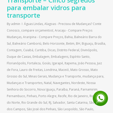
Transporte – Cinco segredos
para embalar vidros para
transporte
By
admin
Águas Lindas
,
Alagoas - Precisou de Mudanças? Conte
Conosco, compare orçamentos!
,
Aracaju - Compare Preços
Mudanças
,
Araripina - Compare Preços
,
Bahia
,
Balneário Barra do
Sul
,
Balneário Camboriú
,
Belo Horizonte
,
Betim
,
BH
,
Biguaçu
,
Brasília
,
Contagem
,
Cuiabá
,
Curitiba
,
Dicas
,
Distrito Federal
,
Divinópolis
,
Duque de Caxias
,
Embalagem
,
Embalagens
,
Espírito Santo
,
Florianópolis
,
Fortaleza
,
Goiás
,
Igarapé
,
Itapema
,
João Pessoa
,
Juiz
de Fora
,
Lauro de Freitas
,
Londrina
,
Maceió
,
Mato Grosso
,
Mato
Grosso do Sul
,
Minas Gerais
,
Mudança e Transporte
,
mudança para
,
Mudanças e Transportes
,
Natal
,
Navegantes
,
Nordeste
,
Nossa
Senhora do Socorro
,
Nova Iguaçu
,
Paraíba
,
Paraná
,
Parnamirim
,
Pernambuco
,
Pinhais
,
Porto Alegre
,
Recife
,
Rio de Janeiro
,
Rio Grande
do Norte
,
Rio Grande do Sul
,
RJ
,
Salvador
,
Santa Catarina
,
São José
dos Campos
,
São José dos Pinhais
,
São Leopoldo
,
São Paulo
,