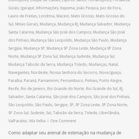
Goiás
,
Igarapé
,
Informações
,
Itapema
,
João Pessoa
,
Juiz de Fora
,
Lauro de Freitas
,
Londrina
,
Maceió
,
Mato Grosso
,
Mato Grosso do
Sul
,
Minas Gerais
,
Mudança
,
Mudança RJ
,
Mudança Salvador
,
Mudança
Santa Catarina
,
Mudança São José dos Campos
,
Mudança São José
dos Pinhais
,
Mudança São Leopoldo
,
Mudança São Paulo
,
Mudança
Sergipe
,
Mudança SP
,
Mudança SP Zona Leste
,
Mudança SP Zona
Norte
,
Mudança SP Zona Sul
,
Mudança Sudeste
,
Mudança Sul
,
Mudança Taboão da Serra
,
Mudança Toledo
,
Mudanças
,
Natal
,
Navegantes
,
Nordeste
,
Nossa Senhora do Socorro
,
Nova Iguaçu
,
Paraíba
,
Paraná
,
Parnamirim
,
Pernambuco
,
Pinhais
,
Porto Alegre
,
Recife
,
Rio de Janeiro
,
Rio Grande do Norte
,
Rio Grande do Sul
,
RJ
,
Salvador
,
Santa Catarina
,
São José dos Campos
,
São José dos Pinhais
,
São Leopoldo
,
São Paulo
,
Sergipe
,
SP
,
SP Zona Leste
,
SP Zona Norte
,
SP Zona Sul
,
Sudeste
,
Sul
,
Taboão da Serra
,
Toledo
,
Uberlândia
,
ValParaíso
,
Vila Velha
One Comment
Como adaptar seu animal de estimação na mudança de