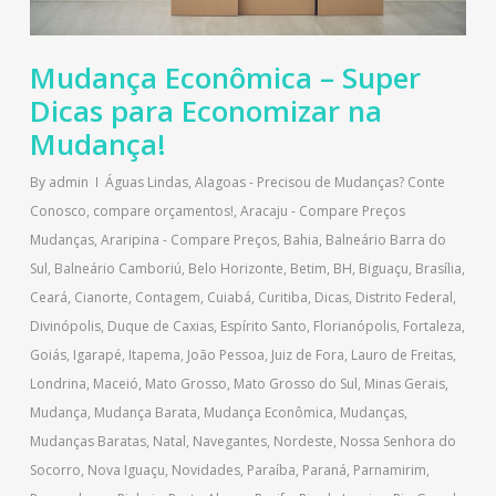
Mudança Econômica – Super
Dicas para Economizar na
Mudança!
By
admin
Águas Lindas
,
Alagoas - Precisou de Mudanças? Conte
Conosco, compare orçamentos!
,
Aracaju - Compare Preços
Mudanças
,
Araripina - Compare Preços
,
Bahia
,
Balneário Barra do
Sul
,
Balneário Camboriú
,
Belo Horizonte
,
Betim
,
BH
,
Biguaçu
,
Brasília
,
Ceará
,
Cianorte
,
Contagem
,
Cuiabá
,
Curitiba
,
Dicas
,
Distrito Federal
,
Divinópolis
,
Duque de Caxias
,
Espírito Santo
,
Florianópolis
,
Fortaleza
,
Goiás
,
Igarapé
,
Itapema
,
João Pessoa
,
Juiz de Fora
,
Lauro de Freitas
,
Londrina
,
Maceió
,
Mato Grosso
,
Mato Grosso do Sul
,
Minas Gerais
,
Mudança
,
Mudança Barata
,
Mudança Econômica
,
Mudanças
,
Mudanças Baratas
,
Natal
,
Navegantes
,
Nordeste
,
Nossa Senhora do
Socorro
,
Nova Iguaçu
,
Novidades
,
Paraíba
,
Paraná
,
Parnamirim
,