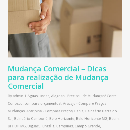
Mudança Comercial – Dicas
para realização de Mudança
Comercial
By
admin
Águas Lindas
,
Alagoas - Precisou de Mudanças? Conte
Conosco, compare orçamentos!
,
Aracaju - Compare Preços
Mudanças
,
Araripina - Compare Preços
,
Bahia
,
Balneário Barra do
Sul
,
Balneário Camboriú
,
Belo Horizonte
,
Belo Horizonte MG
,
Betim
,
BH
,
BH MG
,
Biguaçu
,
Brasília
,
Campinas
,
Campo Grande
,