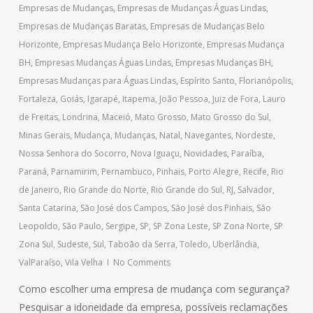
Empresas de Mudanças
,
Empresas de Mudanças Águas Lindas
,
Empresas de Mudanças Baratas
,
Empresas de Mudanças Belo
Horizonte
,
Empresas Mudança Belo Horizonte
,
Empresas Mudança
BH
,
Empresas Mudanças Águas Lindas
,
Empresas Mudanças BH
,
Empresas Mudanças para Águas Lindas
,
Espírito Santo
,
Florianópolis
,
Fortaleza
,
Goiás
,
Igarapé
,
Itapema
,
João Pessoa
,
Juiz de Fora
,
Lauro
de Freitas
,
Londrina
,
Maceió
,
Mato Grosso
,
Mato Grosso do Sul
,
Minas Gerais
,
Mudança
,
Mudanças
,
Natal
,
Navegantes
,
Nordeste
,
Nossa Senhora do Socorro
,
Nova Iguaçu
,
Novidades
,
Paraíba
,
Paraná
,
Parnamirim
,
Pernambuco
,
Pinhais
,
Porto Alegre
,
Recife
,
Rio
de Janeiro
,
Rio Grande do Norte
,
Rio Grande do Sul
,
RJ
,
Salvador
,
Santa Catarina
,
São José dos Campos
,
São José dos Pinhais
,
São
Leopoldo
,
São Paulo
,
Sergipe
,
SP
,
SP Zona Leste
,
SP Zona Norte
,
SP
Zona Sul
,
Sudeste
,
Sul
,
Taboão da Serra
,
Toledo
,
Uberlândia
,
ValParaíso
,
Vila Velha
No Comments
Como escolher uma empresa de mudança com segurança?
Pesquisar a idoneidade da empresa, possíveis reclamações