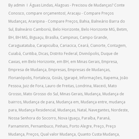
By
admin
Águas Lindas
,
Alagoas - Precisou de Mudanças? Conte
Conosco, compare orçamentos!
,
Aracaju - Compare Preços
Mudanças
,
Araripina - Compare Preços
,
Bahia
,
Balneário Barra do
Sul
,
Balneário Camboriú
,
Belo Horizonte
,
Belo Horizonte MG
,
Betim
,
BH
,
BH MG
,
Biguaçu
,
Brasília
,
Campinas
,
Campo Grande
,
Caraguatatuba
,
Carapicuíba
,
Cariacica
,
Ceará
,
Cianorte
,
Contagem
,
Cuiabá
,
Curitiba
,
Dicas
,
Distrito Federal
,
Divinópolis
,
Duque de
Caxias
,
em Belo Horizonte
,
em BH
,
em Minas Gerais
,
Empresa
,
Empresa de Mudança
,
Empresas
,
Empresas de Mudanças
,
Florianópolis
,
Fortaleza
,
Goiás
,
Igarapé
,
Informações
,
Itapema
,
João
Pessoa
,
Juiz de Fora
,
Lauro de Freitas
,
Londrina
,
Maceió
,
Mato
Grosso
,
Mato Grosso do Sul
,
Minas Gerais
,
Mudança
,
Mudança de
bairros
,
Mudança de para
,
Mudança em
,
Mudança entre
,
mudança
para
,
Mudança Residencial
,
Mudanças
,
Natal
,
Navegantes
,
Nordeste
,
Nossa Senhora do Socorro
,
Nova Iguaçu
,
Paraíba
,
Paraná
,
Parnamirim
,
Pernambuco
,
Pinhais
,
Porto Alegre
,
Preço
,
Preço
Mudança
,
Preços
,
Qual valor Mudança
,
Quanto Custa Mudança
,