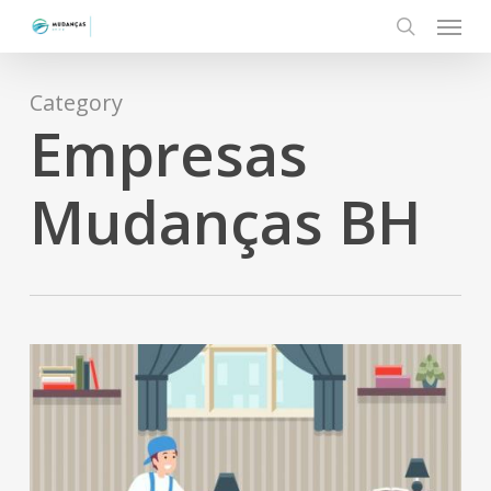
Menu
Skip
to
search
main
content
Category
Empresas
Mudanças BH