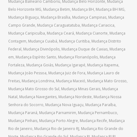
Mudança Balneário Camboriú
,
Mudança Belo Horizonte
,
Mudança
Belo Horizonte MG
,
Mudança Betim
,
Mudança BH
,
Mudança BH MG
,
Mudança Biguaçu
,
Mudança Brasília
,
Mudança Campinas
,
Mudança
Campo Grande
,
Mudança Caraguatatuba
,
Mudança Cariacica
,
Mudança Caripicuíba
,
Mudança Ceará
,
Mudança Cianorte
,
Mudança
Contagem
,
Mudança Cuiabá
,
Mudança Curitiba
,
Mudança Distrito
Federal
,
Mudança Divinópolis
,
Mudança Duque de Caxias
,
Mudança
em
,
Mudança Espírito Santo
,
Mudança Florianópolis
,
Mudança
Fortaleza
,
Mudança Goiás
,
Mudança Igarapé
,
Mudança Itapema
,
Mudança João Pessoa
,
Mudança Juiz de Fora
,
Mudança Lauro de
Freitas
,
Mudança Londrina
,
Mudança Maceió
,
Mudança Mato Grosso
,
Mudança Mato Grosso do Sul
,
Mudança Minas Gerais
,
Mudança
Natal
,
Mudança Navegantes
,
Mudança Nordeste
,
Mudança Nossa
Senhora do Socorro
,
Mudança Nova Iguaçu
,
Mudança Paraíba
,
Mudança Paraná
,
Mudança Parnamirim
,
Mudança Pernambuco
,
Mudança Pinhais
,
Mudança Porto Alegre
,
Mudança Recife
,
Mudança
Rio de Janeiro
,
Mudança Rio de Janeiro RJ
,
Mudança Rio Grande do
Norte
,
Mudança Rio Grande do Sul
,
Mudança RJ
,
Mudança RJ RJ
,