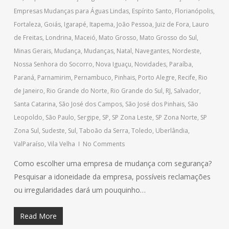
Empresas Mudanças para Águas Lindas
,
Espírito Santo
,
Florianópolis
,
Fortaleza
,
Goiás
,
Igarapé
,
Itapema
,
João Pessoa
,
Juiz de Fora
,
Lauro
de Freitas
,
Londrina
,
Maceió
,
Mato Grosso
,
Mato Grosso do Sul
,
Minas Gerais
,
Mudança
,
Mudanças
,
Natal
,
Navegantes
,
Nordeste
,
Nossa Senhora do Socorro
,
Nova Iguaçu
,
Novidades
,
Paraíba
,
Paraná
,
Parnamirim
,
Pernambuco
,
Pinhais
,
Porto Alegre
,
Recife
,
Rio
de Janeiro
,
Rio Grande do Norte
,
Rio Grande do Sul
,
RJ
,
Salvador
,
Santa Catarina
,
São José dos Campos
,
São José dos Pinhais
,
São
Leopoldo
,
São Paulo
,
Sergipe
,
SP
,
SP Zona Leste
,
SP Zona Norte
,
SP
Zona Sul
,
Sudeste
,
Sul
,
Taboão da Serra
,
Toledo
,
Uberlândia
,
ValParaíso
,
Vila Velha
No Comments
Como escolher uma empresa de mudança com segurança?
Pesquisar a idoneidade da empresa, possíveis reclamações
ou irregularidades dará um pouquinho…
Read More