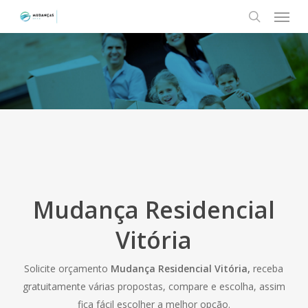
Menu
Skip
to
search
main
content
Mudança Residencial
Vitória
Solicite orçamento
Mudança Residencial Vitória,
receba
gratuitamente várias propostas, compare e escolha, assim
fica fácil escolher a melhor opção.