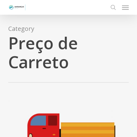
Menu
Skip
to
search
main
content
Category
Preço de
Carreto