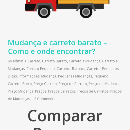
Mudança e carreto barato –
Como e onde encontrar?
By
admin
Carreto
,
Carreto Barato
,
Carreto e Mudança
,
Carreto e
Mudanças
,
Carreto Pequeno
,
Carretos Baratos
,
Carretos Pequenos
,
Dicas
,
Informações
,
Mudança
,
Pequenas Mudanças
,
Pequeno
Carreto
,
Preço
,
Preço Carreto
,
Preço de Carreto
,
Preço de Mudança
,
Preço Mudança
,
Preços
,
Preços Carretos
,
Preços de Carretos
,
Preços
de Mudanças
2 Comments
Comparar