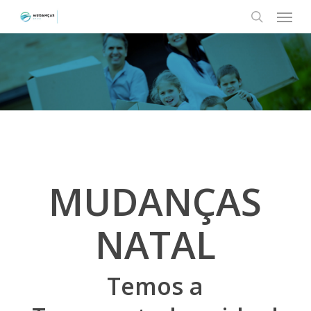
Menu
Skip
to
search
main
content
MUDANÇAS
NATAL
Temos a