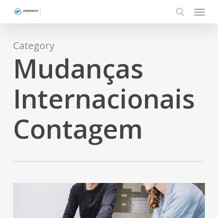
Menu
Skip
to
search
main
content
Category
Mudanças
Internacionais
Contagem