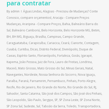
para contratar
By
admin
Águas Lindas
,
Alagoas - Precisou de Mudanças? Conte
Conosco, compare orçamentos!
,
Aracaju - Compare Preços
Mudanças
,
Araripina - Compare Preços
,
Bahia
,
Balneário Barra do
Sul
,
Balneário Camboriú
,
Belo Horizonte
,
Belo Horizonte MG
,
Betim
,
BH
,
BH MG
,
Biguaçu
,
Brasília
,
Campinas
,
Campo Grande
,
Caraguatatuba
,
Carapicuíba
,
Cariacica
,
Ceará
,
Cianorte
,
Contagem
,
Cuiabá
,
Curitiba
,
Dicas
,
Distrito Federal
,
Divinópolis
,
Duque de
Caxias
,
Espírito Santo
,
Florianópolis
,
Fortaleza
,
Goiás
,
Igarapé
,
Itapema
,
João Pessoa
,
Juiz de Fora
,
Lauro de Freitas
,
Londrina
,
Maceió
,
Mato Grosso
,
Mato Grosso do Sul
,
Minas Gerais
,
Natal
,
Navegantes
,
Nordeste
,
Nossa Senhora do Socorro
,
Nova Iguaçu
,
Paraíba
,
Paraná
,
Parnamirim
,
Pernambuco
,
Pinhais
,
Porto Alegre
,
Recife
,
Rio de Janeiro
,
Rio Grande do Norte
,
Rio Grande do Sul
,
RJ
,
Salvador
,
Santa Catarina
,
São José dos Campos
,
São José dos Pinhais
,
São Leopoldo
,
São Paulo
,
Sergipe
,
SP
,
SP Zona Leste
,
SP Zona Norte
,
SP Zona Sul
,
Sudeste
,
Sul
,
Taboão da Serra
,
Toledo
,
Transportadora
,