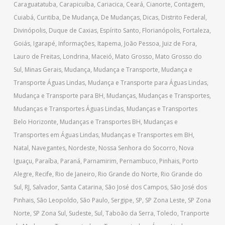
Caraguatatuba
,
Carapicuíba
,
Cariacica
,
Ceará
,
Cianorte
,
Contagem
,
Cuiabá
,
Curitiba
,
De Mudança
,
De Mudanças
,
Dicas
,
Distrito Federal
,
Divinópolis
,
Duque de Caxias
,
Espírito Santo
,
Florianópolis
,
Fortaleza
,
Goiás
,
Igarapé
,
Informações
,
Itapema
,
João Pessoa
,
Juiz de Fora
,
Lauro de Freitas
,
Londrina
,
Maceió
,
Mato Grosso
,
Mato Grosso do
Sul
,
Minas Gerais
,
Mudança
,
Mudança e Transporte
,
Mudança e
Transporte Águas Lindas
,
Mudança e Transporte para Águas Lindas
,
Mudança e Transporte para BH
,
Mudanças
,
Mudanças e Transportes
,
Mudanças e Transportes Águas Lindas
,
Mudanças e Transportes
Belo Horizonte
,
Mudanças e Transportes BH
,
Mudanças e
Transportes em Águas Lindas
,
Mudanças e Transportes em BH
,
Natal
,
Navegantes
,
Nordeste
,
Nossa Senhora do Socorro
,
Nova
Iguaçu
,
Paraíba
,
Paraná
,
Parnamirim
,
Pernambuco
,
Pinhais
,
Porto
Alegre
,
Recife
,
Rio de Janeiro
,
Rio Grande do Norte
,
Rio Grande do
Sul
,
RJ
,
Salvador
,
Santa Catarina
,
São José dos Campos
,
São José dos
Pinhais
,
São Leopoldo
,
São Paulo
,
Sergipe
,
SP
,
SP Zona Leste
,
SP Zona
Norte
,
SP Zona Sul
,
Sudeste
,
Sul
,
Taboão da Serra
,
Toledo
,
Tranporte