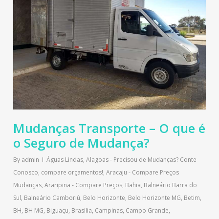
Mudanças Transporte – O que é
o Seguro de Mudança?
By
admin
Águas Lindas
,
Alagoas - Precisou de Mudanças? Conte
Conosco, compare orçamentos!
,
Aracaju - Compare Preços
Mudanças
,
Araripina - Compare Preços
,
Bahia
,
Balneário Barra do
Sul
,
Balneário Camboriú
,
Belo Horizonte
,
Belo Horizonte MG
,
Betim
,
BH
,
BH MG
,
Biguaçu
,
Brasília
,
Campinas
,
Campo Grande
,