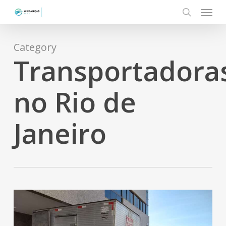
Menu
Skip
to
search
main
content
Category
Transportadora
no Rio de
Janeiro