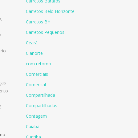
Carretos Baratos
,
Carretos Belo Horizonte
o
,
Carretos BH
Carretos Pequenos
a
Ceará
rio
Cianorte
com retorno
Comerciais
ças
Comercial
ento
Compartilhada
Compartilhadas
é
,
Contagem
Cuiabá
imo
Curitiba