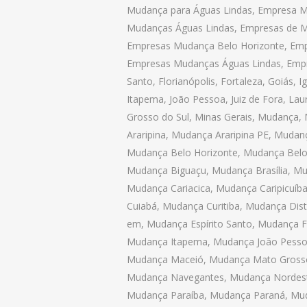
Mudança para Águas Lindas
,
Empresa M
Mudanças Águas Lindas
,
Empresas de M
Empresas Mudança Belo Horizonte
,
Emp
Empresas Mudanças Águas Lindas
,
Emp
Santo
,
Florianópolis
,
Fortaleza
,
Goiás
,
I
Itapema
,
João Pessoa
,
Juiz de Fora
,
Laur
Grosso do Sul
,
Minas Gerais
,
Mudança
,
Araripina
,
Mudança Araripina PE
,
Mudanç
Mudança Belo Horizonte
,
Mudança Belo
Mudança Biguaçu
,
Mudança Brasília
,
Mu
Mudança Cariacica
,
Mudança Caripicuíb
Cuiabá
,
Mudança Curitiba
,
Mudança Distr
em
,
Mudança Espírito Santo
,
Mudança Fl
Mudança Itapema
,
Mudança João Pess
Mudança Maceió
,
Mudança Mato Gross
Mudança Navegantes
,
Mudança Nordes
Mudança Paraíba
,
Mudança Paraná
,
Mud