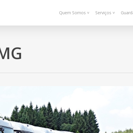
Quem Somos ˅
Serviços ˅
Guard
 MG