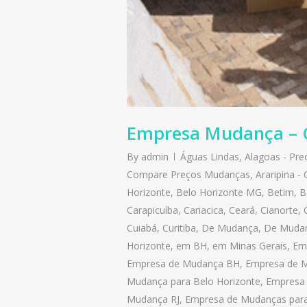
Empresa Mudança – 
By
admin
Águas Lindas
,
Alagoas - Pr
Compare Preços Mudanças
,
Araripina 
Horizonte
,
Belo Horizonte MG
,
Betim
,
B
Carapicuíba
,
Cariacica
,
Ceará
,
Cianorte
,
Cuiabá
,
Curitiba
,
De Mudança
,
De Muda
Horizonte
,
em BH
,
em Minas Gerais
,
Em
Empresa de Mudança BH
,
Empresa de M
Mudança para Belo Horizonte
,
Empresa
Mudança RJ
,
Empresa de Mudanças par