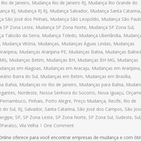
Rio de Janeiro
,
Mudança Rio de Janeiro RJ
,
Mudança Rio Grande do
ança RJ
,
Mudança RJ RJ
,
Mudança Salvador
,
Mudança Santa Catarina
a São José dos Pinhais
,
Mudança São Leopoldo
,
Mudança São Paul
 SP Zona Leste
,
Mudança SP Zona Norte
,
Mudança SP Zona Sul
,
a Taboão da Serra
,
Mudança Toledo
,
Mudança Uberlândia
,
Mudanç
,
Mudança Vitória
,
Mudanças
,
Mudanças Águas Lindas
,
Mudanças
raripina
,
Mudanças Araripina PE
,
Mudanças Bahia
,
Mudanças Balneá
 MG
,
Mudanças Betim
,
Mudanças BH
,
Mudanças BH MG
,
Mudanças
danças em Alagoas
,
Mudanças em Aracaju
,
Mudanças em Araripina
,
ário Barra do Sul
,
Mudanças em Betim
,
Mudanças em Brasília
,
na Bahia
,
Mudanças no Rio de Janeiro
,
Mudanças para Bahia
,
Mudan
egantes
,
Nordeste
,
Nossa Senhora do Socorro
,
Nova Iguaçu
,
Orçam
Pernambuco
,
Pinhais
,
Porto Alegre
,
Preço Mudança
,
Recife
,
Rio de
e do Sul
,
RJ
,
Salvador
,
Santa Catarina
,
São José dos Campos
,
São Jos
ergipe
,
SP
,
SP Zona Leste
,
SP Zona Norte
,
SP Zona Sul
,
Sudeste
,
Sul
lParaíso
,
Vila Velha
One Comment
 Online oferece para você encontrar empresas de mudança e com ót