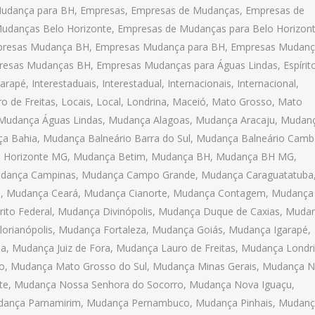
udança para BH
,
Empresas
,
Empresas de Mudanças
,
Empresas de
udanças Belo Horizonte
,
Empresas de Mudanças para Belo Horizon
resas Mudança BH
,
Empresas Mudança para BH
,
Empresas Mudanç
resas Mudanças BH
,
Empresas Mudanças para Águas Lindas
,
Espírit
garapé
,
Interestaduais
,
Interestadual
,
Internacionais
,
Internacional
,
o de Freitas
,
Locais
,
Local
,
Londrina
,
Maceió
,
Mato Grosso
,
Mato
Mudança Águas Lindas
,
Mudança Alagoas
,
Mudança Aracaju
,
Mudan
a Bahia
,
Mudança Balneário Barra do Sul
,
Mudança Balneário Camb
 Horizonte MG
,
Mudança Betim
,
Mudança BH
,
Mudança BH MG
,
dança Campinas
,
Mudança Campo Grande
,
Mudança Caraguatatuba
a
,
Mudança Ceará
,
Mudança Cianorte
,
Mudança Contagem
,
Mudança
ito Federal
,
Mudança Divinópolis
,
Mudança Duque de Caxias
,
Muda
orianópolis
,
Mudança Fortaleza
,
Mudança Goiás
,
Mudança Igarapé
,
oa
,
Mudança Juiz de Fora
,
Mudança Lauro de Freitas
,
Mudança Londr
o
,
Mudança Mato Grosso do Sul
,
Mudança Minas Gerais
,
Mudança N
te
,
Mudança Nossa Senhora do Socorro
,
Mudança Nova Iguaçu
,
ança Parnamirim
,
Mudança Pernambuco
,
Mudança Pinhais
,
Mudanç