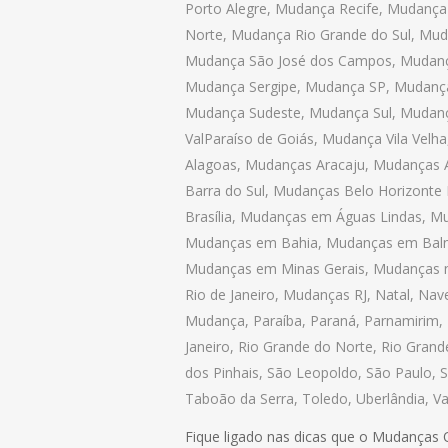
Porto Alegre
,
Mudança Recife
,
Mudança 
Norte
,
Mudança Rio Grande do Sul
,
Mud
Mudança São José dos Campos
,
Mudanç
Mudança Sergipe
,
Mudança SP
,
Mudança
Mudança Sudeste
,
Mudança Sul
,
Mudanç
ValParaíso de Goiás
,
Mudança Vila Velha
Alagoas
,
Mudanças Aracaju
,
Mudanças A
Barra do Sul
,
Mudanças Belo Horizonte
Brasília
,
Mudanças em Águas Lindas
,
Mu
Mudanças em Bahia
,
Mudanças em Balne
Mudanças em Minas Gerais
,
Mudanças 
Rio de Janeiro
,
Mudanças RJ
,
Natal
,
Nav
Mudança
,
Paraíba
,
Paraná
,
Parnamirim
,
Janeiro
,
Rio Grande do Norte
,
Rio Grand
dos Pinhais
,
São Leopoldo
,
São Paulo
,
S
Taboão da Serra
,
Toledo
,
Uberlândia
,
Va
Fique ligado nas dicas que o Mudanças