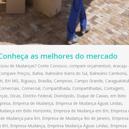
Conheça as melhores do mercado
ecisou de Mudanças? Conte Conosco, compare orçamentos!
,
Aracaju 
- Compare Preços
,
Bahia
,
Balneário Barra do Sul
,
Balneário Camboriú
,
H
,
BH MG
,
Biguaçu
,
Brasília
,
Campinas
,
Campo Grande
,
Caraguatatu
Comerciais
,
Comercial
,
Compartilhada
,
Compartilhadas
,
Contagem
,
nças
,
Dicas
,
Distrito Federal
,
Divinópolis
,
Duque de Caxias
,
em Belo
presa
,
Empresa de Mudança
,
Empresa de Mudança Águas Lindas
,
udança em Belo Horizonte
,
Empresa de Mudança em BH
,
Empresa 
 de Mudança para BH
,
Empresa de Mudança Rio de Janeiro
,
Empresa
a BH
,
Empresa Mudança
,
Empresa Mudança Águas Lindas
,
Empresa