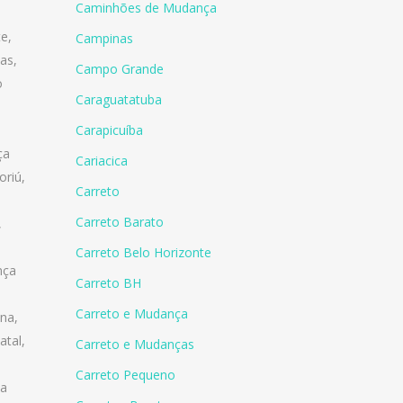
Caminhões de Mudança
te
,
Campinas
as
,
Campo Grande
o
Caraguatatuba
Carapicuíba
ça
Cariacica
oriú
,
Carreto
Carreto Barato
,
Carreto Belo Horizonte
nça
Carreto BH
Carreto e Mudança
ina
,
atal
,
Carreto e Mudanças
Carreto Pequeno
a