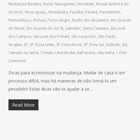
Mudanças Baratas
,
Natal
,
Navegantes
,
Nordeste
,
Nossa Senhora do
Socorro
,
Nova Iguaçu
,
Novidades
,
Paraíba
,
Paraná
,
Parnamirim
,
Pernambuco
,
Pinhais
,
Porto Alegre
,
Recife
,
Rio de Janeiro
,
Rio Grande
do Norte
,
Rio Grande do Sul
,
RJ
,
Salvador
,
Santa Catarina
,
São José
dos Campos
,
São José dos Pinhais
,
São Leopoldo
,
São Paulo
,
Sergipe
,
SP
,
SP Zona Leste
,
SP Zona Norte
,
SP Zona Sul
,
Sudeste
,
Sul
,
Taboão da Serra
,
Toledo
,
Uberlândia
,
ValParaíso
,
Vila Velha
One
Comment
Dicas para economizar na mudança. Mudar de casa é um
processo difícil, mas há maneiras de não torná-lo um
pesadelo! Estas dicas vão te ajudar a se….
Read More