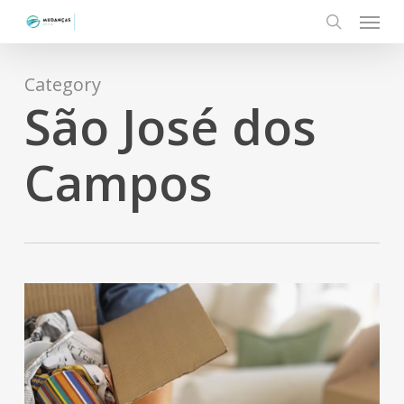
Menu
Skip
to
search
main
content
Category
São José dos
Campos