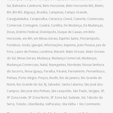
Sul
,
Balneário Camboriú
,
Belo Horizonte
,
Belo Horizonte MG
,
Betim
,
BH
,
BH MG
,
Biguaçu
,
Brasília
,
Campinas
,
Campo Grande
,
Caraguatatuba
,
Carapicuíba
,
Cariacica
,
Ceará
,
Cianorte
,
Comerciais
,
Comercial
,
Contagem
,
Cuiabá
,
Curitiba
,
De Mudança
,
De Mudanças
,
Dicas
,
Distrito Federal
,
Divinópolis
,
Duque de Caxias
,
em Belo
Horizonte
,
em BH
,
em Minas Gerais
,
Espírito Santo
,
Florianópolis
,
Fortaleza
,
Goiás
,
Igarapé
,
Informações
,
Itapema
,
João Pessoa
,
Juiz de
Fora
,
Lauro de Freitas
,
Londrina
,
Maceió
,
Mato Grosso
,
Mato Grosso
do Sul
,
Minas Gerais
,
Mudança
,
Mudança Comercial
,
Mudanças
,
Mudanças Comerciais
,
Natal
,
Navegantes
,
Nordeste
,
Nossa Senhora
do Socorro
,
Nova Iguaçu
,
Paraíba
,
Paraná
,
Parnamirim
,
Pernambuco
,
Pinhais
,
Porto Alegre
,
Preços
,
Recife
,
Rio de Janeiro
,
Rio Grande do
Norte
,
Rio Grande do Sul
,
RJ
,
Salvador
,
Santa Catarina
,
São José dos
Campos
,
São José dos Pinhais
,
São Leopoldo
,
São Paulo
,
Sergipe
,
SP
,
SP Zona Leste
,
SP Zona Norte
,
SP Zona Sul
,
Sudeste
,
Sul
,
Taboão da
Serra
,
Toledo
,
Uberlândia
,
ValParaíso
,
Vila Velha
No Comments