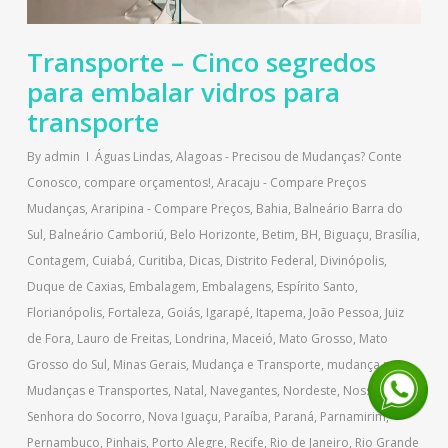
Transporte – Cinco segredos
para embalar vidros para
transporte
By
admin
Águas Lindas
,
Alagoas - Precisou de Mudanças? Conte
Conosco, compare orçamentos!
,
Aracaju - Compare Preços
Mudanças
,
Araripina - Compare Preços
,
Bahia
,
Balneário Barra do
Sul
,
Balneário Camboriú
,
Belo Horizonte
,
Betim
,
BH
,
Biguaçu
,
Brasília
,
Contagem
,
Cuiabá
,
Curitiba
,
Dicas
,
Distrito Federal
,
Divinópolis
,
Duque de Caxias
,
Embalagem
,
Embalagens
,
Espírito Santo
,
Florianópolis
,
Fortaleza
,
Goiás
,
Igarapé
,
Itapema
,
João Pessoa
,
Juiz
de Fora
,
Lauro de Freitas
,
Londrina
,
Maceió
,
Mato Grosso
,
Mato
Grosso do Sul
,
Minas Gerais
,
Mudança e Transporte
,
mudança para
,
Mudanças e Transportes
,
Natal
,
Navegantes
,
Nordeste
,
Nossa
Senhora do Socorro
,
Nova Iguaçu
,
Paraíba
,
Paraná
,
Parnamirim
,
Pernambuco
,
Pinhais
,
Porto Alegre
,
Recife
,
Rio de Janeiro
,
Rio Grande