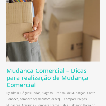
Mudança Comercial – Dicas
para realização de Mudança
Comercial
By
admin
Águas Lindas
,
Alagoas - Precisou de Mudanças? Conte
Conosco, compare orçamentos!
,
Aracaju - Compare Preços
Mudanças
,
Araripina - Compare Preços
,
Bahia
,
Balneário Barra do