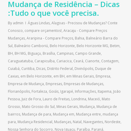
Mudança de Residência – Dicas
:Tudo o que você precisa.
By
admin
Águas Lindas
,
Alagoas - Precisou de Mudanças? Conte
Conosco, compare orçamentos!
,
Aracaju - Compare Preços
Mudanças
,
Araripina - Compare Preços
,
Bahia
,
Balneário Barra do
Sul
,
Balneário Camboriú
,
Belo Horizonte
,
Belo Horizonte MG
,
Betim
,
BH
,
BH MG
,
Biguaçu
,
Brasília
,
Campinas
,
Campo Grande
,
Caraguatatuba
,
Carapicuíba
,
Cariacica
,
Ceará
,
Cianorte
,
Contagem
,
Cuiabá
,
Curitiba
,
Dicas
,
Distrito Federal
,
Divinópolis
,
Duque de
Caxias
,
em Belo Horizonte
,
em BH
,
em Minas Gerais
,
Empresa
,
Empresa de Mudança
,
Empresas
,
Empresas de Mudanças
,
Florianópolis
,
Fortaleza
,
Goiás
,
Igarapé
,
Informações
,
Itapema
,
João
Pessoa
,
Juiz de Fora
,
Lauro de Freitas
,
Londrina
,
Maceió
,
Mato
Grosso
,
Mato Grosso do Sul
,
Minas Gerais
,
Mudança
,
Mudança de
bairros
,
Mudança de para
,
Mudança em
,
Mudança entre
,
mudança
para
,
Mudança Residencial
,
Mudanças
,
Natal
,
Navegantes
,
Nordeste
,
Nossa Senhora do Socorro
,
Nova Iguaçu
,
Paraíba
,
Paraná
,