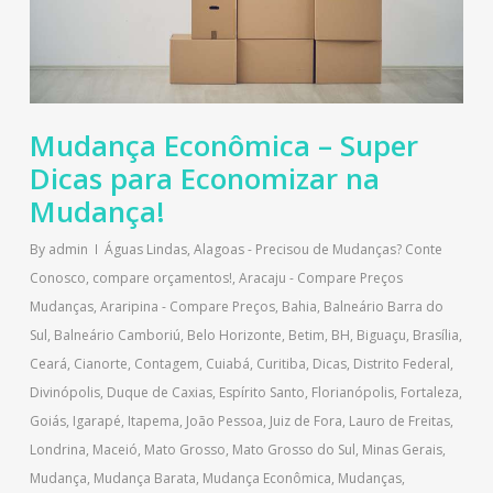
Mudança Econômica – Super
Dicas para Economizar na
Mudança!
By
admin
Águas Lindas
,
Alagoas - Precisou de Mudanças? Conte
Conosco, compare orçamentos!
,
Aracaju - Compare Preços
Mudanças
,
Araripina - Compare Preços
,
Bahia
,
Balneário Barra do
Sul
,
Balneário Camboriú
,
Belo Horizonte
,
Betim
,
BH
,
Biguaçu
,
Brasília
,
Ceará
,
Cianorte
,
Contagem
,
Cuiabá
,
Curitiba
,
Dicas
,
Distrito Federal
,
Divinópolis
,
Duque de Caxias
,
Espírito Santo
,
Florianópolis
,
Fortaleza
,
Goiás
,
Igarapé
,
Itapema
,
João Pessoa
,
Juiz de Fora
,
Lauro de Freitas
,
Londrina
,
Maceió
,
Mato Grosso
,
Mato Grosso do Sul
,
Minas Gerais
,
Mudança
,
Mudança Barata
,
Mudança Econômica
,
Mudanças
,