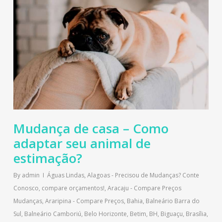
Mudança de casa – Como
adaptar seu animal de
estimação?
By
admin
Águas Lindas
,
Alagoas - Precisou de Mudanças? Conte
Conosco, compare orçamentos!
,
Aracaju - Compare Preços
Mudanças
,
Araripina - Compare Preços
,
Bahia
,
Balneário Barra do
Sul
,
Balneário Camboriú
,
Belo Horizonte
,
Betim
,
BH
,
Biguaçu
,
Brasília
,