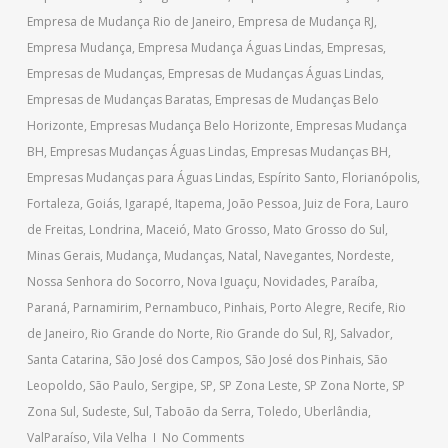
Empresa de Mudança Rio de Janeiro
,
Empresa de Mudança RJ
,
Empresa Mudança
,
Empresa Mudança Águas Lindas
,
Empresas
,
Empresas de Mudanças
,
Empresas de Mudanças Águas Lindas
,
Empresas de Mudanças Baratas
,
Empresas de Mudanças Belo
Horizonte
,
Empresas Mudança Belo Horizonte
,
Empresas Mudança
BH
,
Empresas Mudanças Águas Lindas
,
Empresas Mudanças BH
,
Empresas Mudanças para Águas Lindas
,
Espírito Santo
,
Florianópolis
,
Fortaleza
,
Goiás
,
Igarapé
,
Itapema
,
João Pessoa
,
Juiz de Fora
,
Lauro
de Freitas
,
Londrina
,
Maceió
,
Mato Grosso
,
Mato Grosso do Sul
,
Minas Gerais
,
Mudança
,
Mudanças
,
Natal
,
Navegantes
,
Nordeste
,
Nossa Senhora do Socorro
,
Nova Iguaçu
,
Novidades
,
Paraíba
,
Paraná
,
Parnamirim
,
Pernambuco
,
Pinhais
,
Porto Alegre
,
Recife
,
Rio
de Janeiro
,
Rio Grande do Norte
,
Rio Grande do Sul
,
RJ
,
Salvador
,
Santa Catarina
,
São José dos Campos
,
São José dos Pinhais
,
São
Leopoldo
,
São Paulo
,
Sergipe
,
SP
,
SP Zona Leste
,
SP Zona Norte
,
SP
Zona Sul
,
Sudeste
,
Sul
,
Taboão da Serra
,
Toledo
,
Uberlândia
,
ValParaíso
,
Vila Velha
No Comments