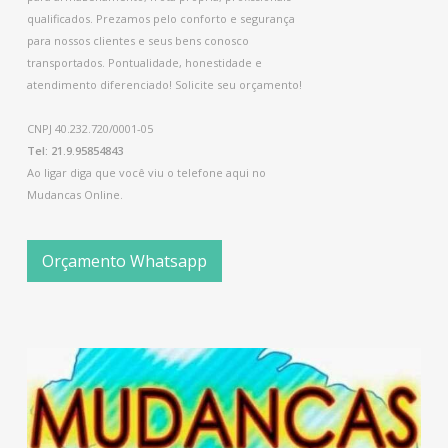
qualificados. Prezamos pelo conforto e segurança
para nossos clientes e seus bens conosco
transportados. Pontualidade, honestidade e
atendimento diferenciado! Solicite seu orçamento!
CNPJ 40.232.720/0001-05
Tel: 21.9.95854843
Ao ligar diga que você viu o telefone aqui no
Mudancas Online.
Orçamento Whatsapp