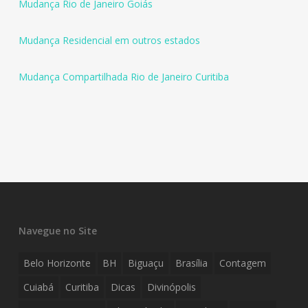
Mudança Rio de Janeiro Goiás
Mudança Residencial em outros estados
Mudança Compartilhada Rio de Janeiro Curitiba
Navegue no Site
Belo Horizonte
BH
Biguaçu
Brasília
Contagem
Cuiabá
Curitiba
Dicas
Divinópolis