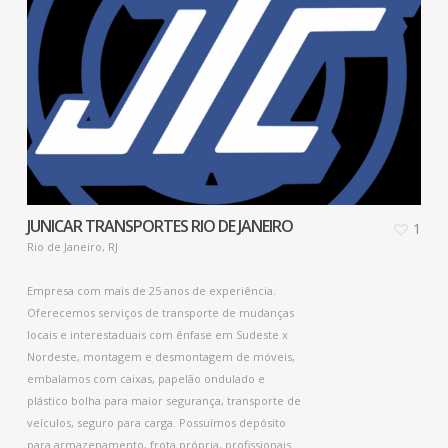
JUNICAR TRANSPORTES RIO DE JANEIRO
1
Rio de Janeiro, RJ
Empresa com mais de 25 anos de experiência.
Oferecemos serviços de transporte de mudanças
locais e interestaduais com ênfase em Sudeste x
Nordeste, montagem e desmontagem de móveis,
embalamos com caixas, papelão ondulado e
plástico bolha para maior segurança, transporte de
veículos, seguro para carga. Possuímos depósito
para armazenamento, frota própria, profissionais