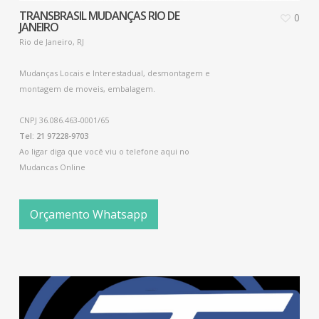
TRANSBRASIL MUDANÇAS RIO DE
0
JANEIRO
Rio de Janeiro, RJ
Mudanças Locais e Interestadual, desmontagem e
montagem de moveis, embalagem.
CNPJ 36.086.463-0001/65
Tel: 21 97228-9703
Ao ligar diga que você viu o telefone aqui no
Mudancas Online
Orçamento Whatsapp