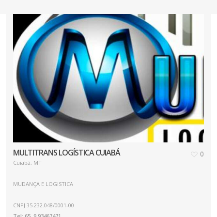
MULTITRANS LOGÍSTICA CUIABÁ
0
Cuiabá, MT
MUDANÇA E LOGISTICA
CNPJ 35.232.048/0001-00
Tel: 65. 9.93467471