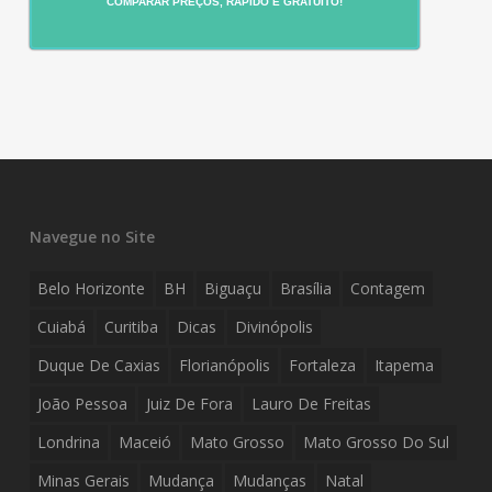
COMPARAR PREÇOS, RÁPIDO E GRATUITO!
Navegue no Site
Belo Horizonte
BH
Biguaçu
Brasília
Contagem
Cuiabá
Curitiba
Dicas
Divinópolis
Duque De Caxias
Florianópolis
Fortaleza
Itapema
João Pessoa
Juiz De Fora
Lauro De Freitas
Londrina
Maceió
Mato Grosso
Mato Grosso Do Sul
Minas Gerais
Mudança
Mudanças
Natal