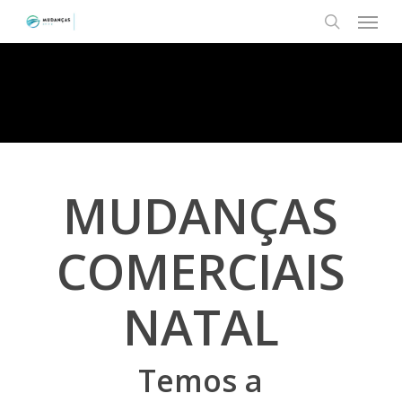
Menu
Skip
to
search
main
content
MUDANÇAS
COMERCIAIS
NATAL
Temos a