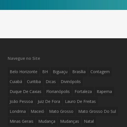
Navegue no Site
Belo Horizonte
BH
Biguaçu
Brasília
Contagem
Cuiabá
Curitiba
Dicas
Divinópolis
Duque De Caxias
Florianópolis
Fortaleza
Itapema
João Pessoa
Juiz De Fora
Lauro De Freitas
Londrina
Maceió
Mato Grosso
Mato Grosso Do Sul
Minas Gerais
Mudança
Mudanças
Natal