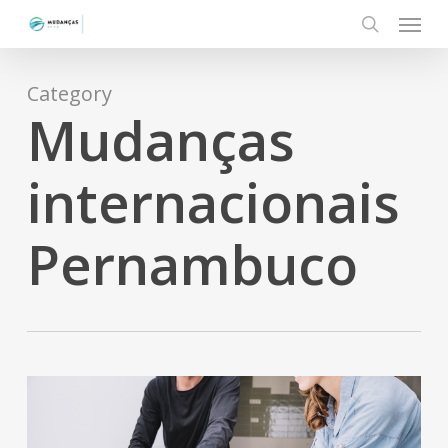
Menu
Skip
to
search
main
content
Category
Mudanças
internacionais
Pernambuco