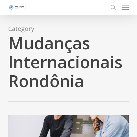
Menu
Skip
to
search
main
content
Category
Mudanças
Internacionais
Rondônia