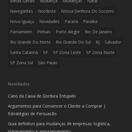
Minas Gerais
Mudança
Mudanças
Natal
Navegantes
Nordeste
Nossa Senhora Do Socorro
Nova Iguaçu
Novidades
Paraná
Paraíba
Parnamirim
Pinhais
Porto Alegre
Rio De Janeiro
Rio Grande Do Norte
Rio Grande Do Sul
RJ
Salvador
Santa Catarina
SP
SP Zona Leste
SP Zona Norte
SP Zona Sul
São Paulo
Novidades
Cano da Caixa de Gordura Entupido
Argumentos para Convencer o Cliente a Comprar |
Estratégias de Persuasão
Guia definitivo para mudanças de empresas: logística,
planejamento e armazenamento