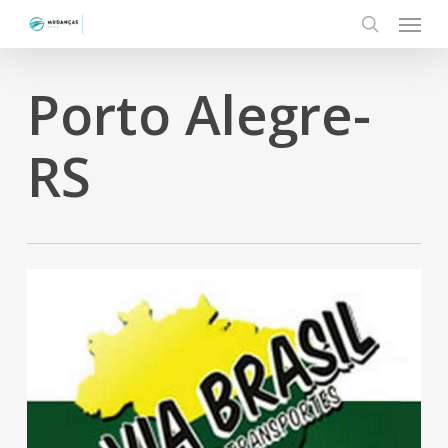
Menu
Skip
to
search
main
Porto Alegre-
content
RS