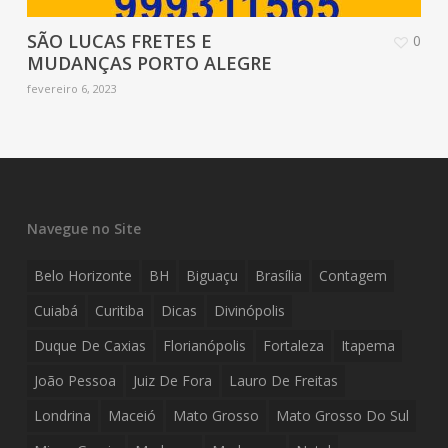
SÃO LUCAS FRETES E
0
MUDANÇAS PORTO ALEGRE
fevereiro 6, 2023
Navegue no Site
Belo Horizonte
BH
Biguaçu
Brasília
Contagem
Cuiabá
Curitiba
Dicas
Divinópolis
Duque De Caxias
Florianópolis
Fortaleza
Itapema
João Pessoa
Juiz De Fora
Lauro De Freitas
Londrina
Maceió
Mato Grosso
Mato Grosso Do Sul