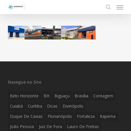
Menu
Skip
to
search
main
content
Navegue no Site
Belo Horizonte
BH
Biguaçu
Brasília
Contagem
Cuiabá
Curitiba
Dicas
Divinópolis
Duque De Caxias
Florianópolis
Fortaleza
Itapema
João Pessoa
Juiz De Fora
Lauro De Freitas