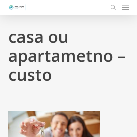
Menu
Skip
to
search
main
content
casa ou
apartametno –
custo