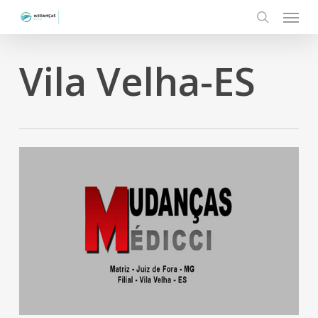
Menu
Skip
to
search
main
Vila Velha-ES
content