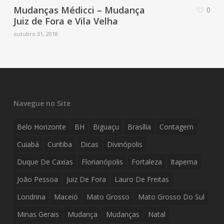
Mudanças Médicci – Mudança
0
Juiz de Fora e Vila Velha
outubro 31, 2018
Navegue no Site
Belo Horizonte
BH
Biguaçu
Brasília
Contagem
Cuiabá
Curitiba
Dicas
Divinópolis
Duque De Caxias
Florianópolis
Fortaleza
Itapema
João Pessoa
Juiz De Fora
Lauro De Freitas
Londrina
Maceió
Mato Grosso
Mato Grosso Do Sul
Minas Gerais
Mudança
Mudanças
Natal