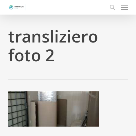
Menu
Skip
to
search
main
content
transliziero
foto 2