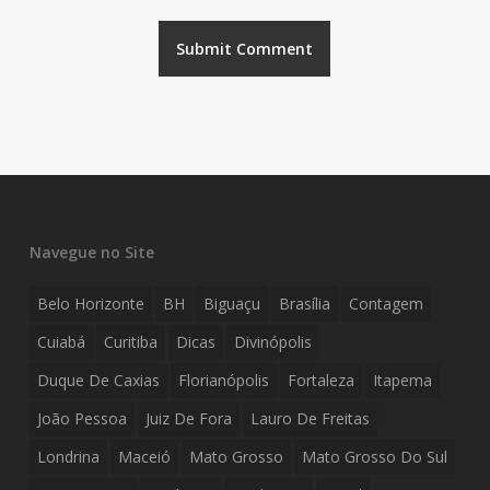
Navegue no Site
Belo Horizonte
BH
Biguaçu
Brasília
Contagem
Cuiabá
Curitiba
Dicas
Divinópolis
Duque De Caxias
Florianópolis
Fortaleza
Itapema
João Pessoa
Juiz De Fora
Lauro De Freitas
Londrina
Maceió
Mato Grosso
Mato Grosso Do Sul