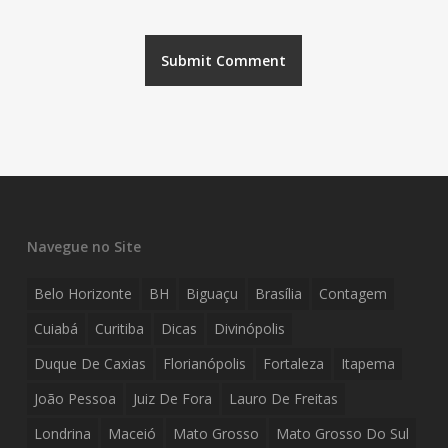
Navegue no Site
Belo Horizonte
BH
Biguaçu
Brasília
Contagem
Cuiabá
Curitiba
Dicas
Divinópolis
Duque De Caxias
Florianópolis
Fortaleza
Itapema
João Pessoa
Juiz De Fora
Lauro De Freitas
Londrina
Maceió
Mato Grosso
Mato Grosso Do Sul