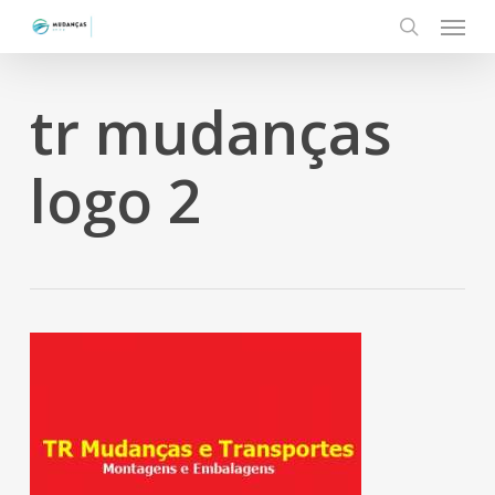
Menu
Skip
to
search
main
content
tr mudanças
logo 2