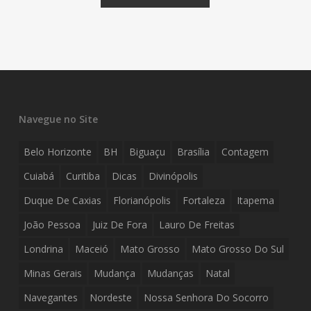
Navegue no Site
Belo Horizonte
BH
Biguaçu
Brasília
Contagem
Cuiabá
Curitiba
Dicas
Divinópolis
Duque De Caxias
Florianópolis
Fortaleza
Itapema
João Pessoa
Juiz De Fora
Lauro De Freitas
Londrina
Maceió
Mato Grosso
Mato Grosso Do Sul
Minas Gerais
Mudança
Mudanças
Natal
Navegantes
Nordeste
Nossa Senhora Do Socorro