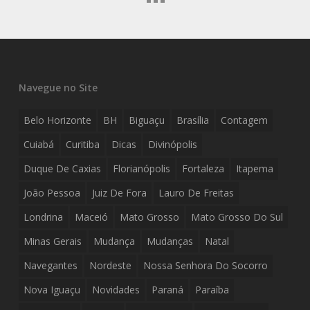
Navegue no Site
Belo Horizonte
BH
Biguaçu
Brasília
Contagem
Cuiabá
Curitiba
Dicas
Divinópolis
Duque De Caxias
Florianópolis
Fortaleza
Itapema
João Pessoa
Juiz De Fora
Lauro De Freitas
Londrina
Maceió
Mato Grosso
Mato Grosso Do Sul
Minas Gerais
Mudança
Mudanças
Natal
Navegantes
Nordeste
Nossa Senhora Do Socorro
Nova Iguaçu
Novidades
Paraná
Paraíba