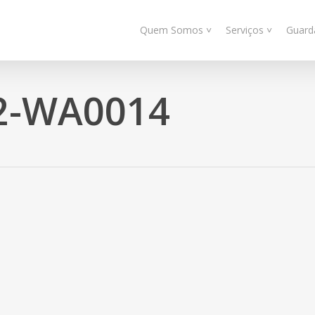
Quem Somos ˅
Serviços ˅
Guard
2-WA0014