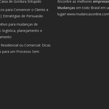
Caixa de Gordura Entupido
Encontre as melhores
empresas
Mudanças
om todo Brasil em 
os para Convencer o Cliente a
lugar!
www.mudancasonline.co
| Estratégias de Persuasão
nitivo para mudanças de
 logística, planejamento e
amento
Residencial ou Comercial: Dicas
is para um Processo Sem