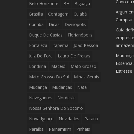
Cano da 
Belo Horizonte
BH
Biguaçu
Argument
Brasília
Contagem
Cuiabá
Comprar 
Curitiba
Dicas
Divinópolis
Guia defi
Duque De Caxias
Florianópolis
empresas:
Fortaleza
Itapema
João Pessoa
armazen
Mudança 
Juiz De Fora
Lauro De Freitas
Essencia
Londrina
Maceió
Mato Grosso
Estresse
Mato Grosso Do Sul
Minas Gerais
Mudança
Mudanças
Natal
Navegantes
Nordeste
Nossa Senhora Do Socorro
Nova Iguaçu
Novidades
Paraná
Paraíba
Parnamirim
Pinhais