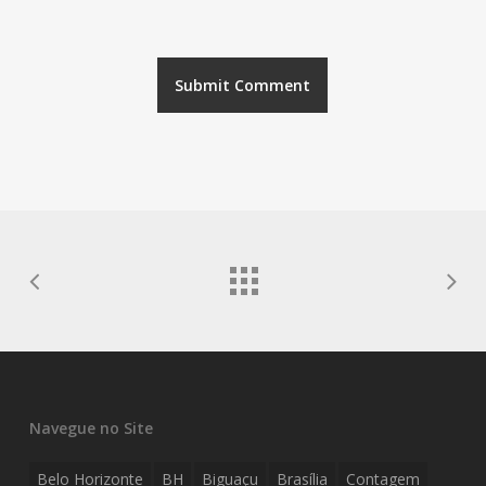
Navegue no Site
Belo Horizonte
BH
Biguaçu
Brasília
Contagem