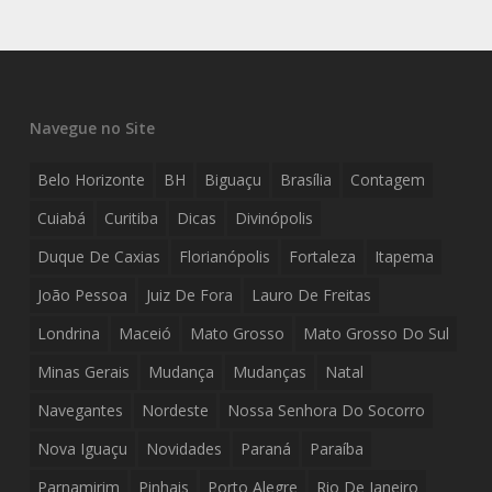
Navegue no Site
Belo Horizonte
BH
Biguaçu
Brasília
Contagem
Cuiabá
Curitiba
Dicas
Divinópolis
Duque De Caxias
Florianópolis
Fortaleza
Itapema
João Pessoa
Juiz De Fora
Lauro De Freitas
Londrina
Maceió
Mato Grosso
Mato Grosso Do Sul
Minas Gerais
Mudança
Mudanças
Natal
Navegantes
Nordeste
Nossa Senhora Do Socorro
Nova Iguaçu
Novidades
Paraná
Paraíba
Parnamirim
Pinhais
Porto Alegre
Rio De Janeiro