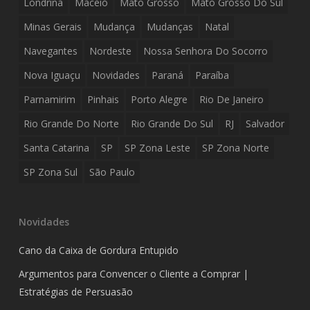
Londrina
Maceió
Mato Grosso
Mato Grosso Do Sul
Minas Gerais
Mudança
Mudanças
Natal
Navegantes
Nordeste
Nossa Senhora Do Socorro
Nova Iguaçu
Novidades
Paraná
Paraíba
Parnamirim
Pinhais
Porto Alegre
Rio De Janeiro
Rio Grande Do Norte
Rio Grande Do Sul
RJ
Salvador
Santa Catarina
SP
SP Zona Leste
SP Zona Norte
SP Zona Sul
São Paulo
Novidades
Cano da Caixa de Gordura Entupido
Argumentos para Convencer o Cliente a Comprar |
Estratégias de Persuasão