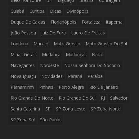
Belo Horizonte
BH
Biguaçu
Brasília
Contagem
Cuiabá
Curitiba
Dicas
Divinópolis
Duque De Caxias
Florianópolis
Fortaleza
Itapema
João Pessoa
Juiz De Fora
Lauro De Freitas
Londrina
Maceió
Mato Grosso
Mato Grosso Do Sul
Minas Gerais
Mudança
Mudanças
Natal
Navegantes
Nordeste
Nossa Senhora Do Socorro
Nova Iguaçu
Novidades
Paraná
Paraíba
Parnamirim
Pinhais
Porto Alegre
Rio De Janeiro
Rio Grande Do Norte
Rio Grande Do Sul
RJ
Salvador
Santa Catarina
SP
SP Zona Leste
SP Zona Norte
SP Zona Sul
São Paulo