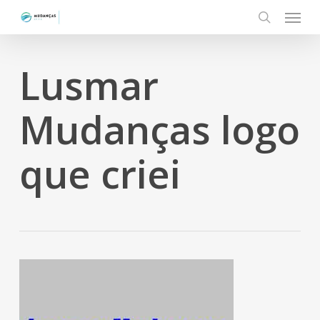
Menu
Skip
to
search
main
content
Lusmar
Mudanças logo
que criei