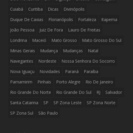
Cuiabá
Curitiba
Dicas
Divinópolis
Duque De Caxias
Florianópolis
Fortaleza
Itapema
João Pessoa
Juiz De Fora
Lauro De Freitas
Londrina
Maceió
Mato Grosso
Mato Grosso Do Sul
Minas Gerais
Mudança
Mudanças
Natal
Navegantes
Nordeste
Nossa Senhora Do Socorro
Nova Iguaçu
Novidades
Paraná
Paraíba
Parnamirim
Pinhais
Porto Alegre
Rio De Janeiro
Rio Grande Do Norte
Rio Grande Do Sul
RJ
Salvador
Santa Catarina
SP
SP Zona Leste
SP Zona Norte
SP Zona Sul
São Paulo