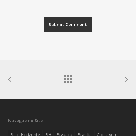
Navegue no Site
Belo Horizonte
BH
Biguaçu
Brasília
Contagem