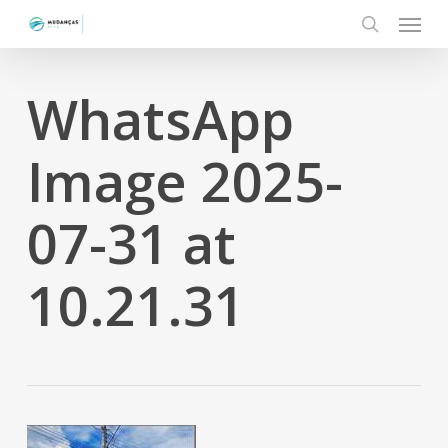
Menu
Skip
to
search
main
content
WhatsApp
Image 2025-
07-31 at
10.21.31