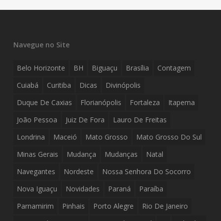
Navegue no Site
Belo Horizonte
BH
Biguaçu
Brasília
Contagem
Cuiabá
Curitiba
Dicas
Divinópolis
Duque De Caxias
Florianópolis
Fortaleza
Itapema
João Pessoa
Juiz De Fora
Lauro De Freitas
Londrina
Maceió
Mato Grosso
Mato Grosso Do Sul
Minas Gerais
Mudança
Mudanças
Natal
Navegantes
Nordeste
Nossa Senhora Do Socorro
Nova Iguaçu
Novidades
Paraná
Paraíba
Parnamirim
Pinhais
Porto Alegre
Rio De Janeiro