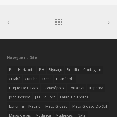
Navegue no Site
Belo Horizonte
BH
Biguaçu
Brasília
Contagem
Cuiabá
Curitiba
Dicas
Divinópolis
Duque De Caxias
Florianópolis
Fortaleza
Itapema
João Pessoa
Juiz De Fora
Lauro De Freitas
Londrina
Maceió
Mato Grosso
Mato Grosso Do Sul
Minas Gerais
Mudança
Mudanças
Natal