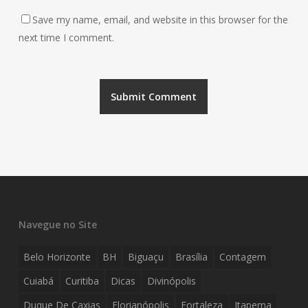
Save my name, email, and website in this browser for the
next time I comment.
Navegue no Site
Belo Horizonte
BH
Biguaçu
Brasília
Contagem
Cuiabá
Curitiba
Dicas
Divinópolis
Duque De Caxias
Florianópolis
Fortaleza
Itapema