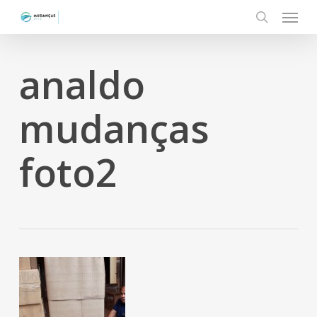
Menu
Skip
to
search
main
content
analdo
mudanças
foto2